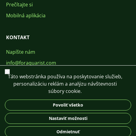
Prečítajte si
Mobilná aplikácia
KONTAKT
Napíšte nám
info@foraquarist.com
Zavrieť
+420 603 449 602
Táto webstránka používa na poskytovanie služieb,
personalizáciu reklám a analýzu návštevnosti
súbory cookie.
Povoliť všetko
CS
SK
EN
PL
DE
Nastaviť možnosti
© 2026 For Aquarist
Odmietnuť