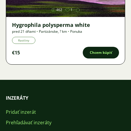
462
1
Hygrophila polysperma white
pred 21 dňami
•
Partizánske
,
? km
•
Ponuka
Rastliny
€15
Chcem kúpiť
INZERÁTY
Pridať inzerát
Prehľadávať inzeráty