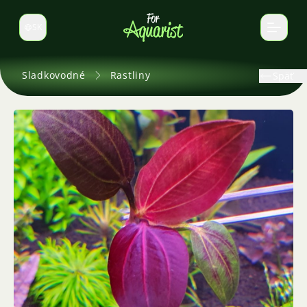
SK
Prepnúť jazyk
Sladkovodné
Rastliny
Späť