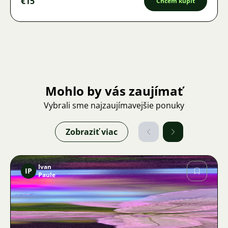
€15
Chcem kúpiť
Mohlo by vás zaujímať
Vybrali sme najzaujímavejšie ponuky
Zobraziť viac
Ivan
IP
Paule
Obrázok