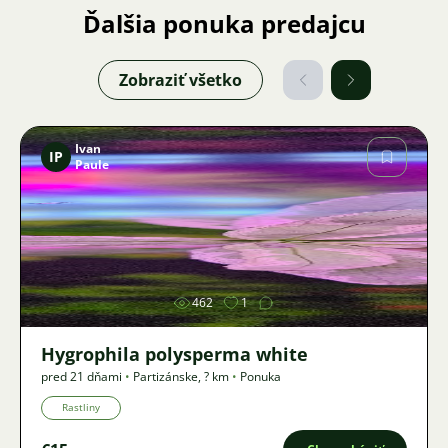
Ďalšia ponuka predajcu
Zobraziť všetko
Ivan
IP
Paule
Obrázok
462
1
Hygrophila polysperma white
pred 21 dňami
•
Partizánske
,
? km
•
Ponuka
Rastliny