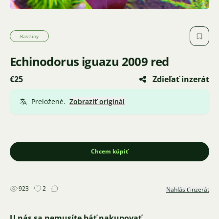
Rastliny
Echinodorus iguazu 2009 red
€25
Zdieľať inzerát
Preložené.
Zobraziť originál
Chcem kúpiť
923
2
Nahlásiť inzerát
U nás sa nemusíte báť nakupovať