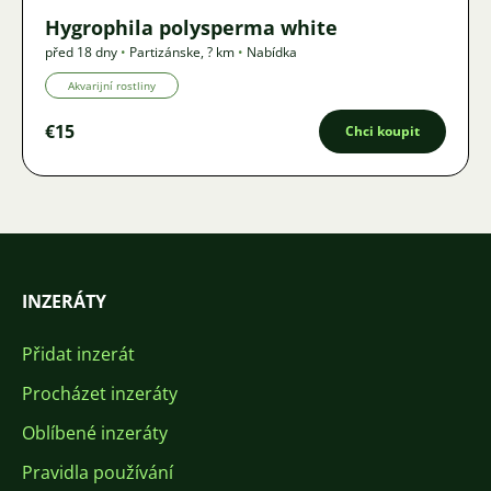
Hygrophila polysperma white
před 18 dny
•
Partizánske
,
? km
•
Nabídka
Akvarijní rostliny
€15
Chci koupit
INZERÁTY
Přidat inzerát
Procházet inzeráty
Oblíbené inzeráty
Pravidla používání