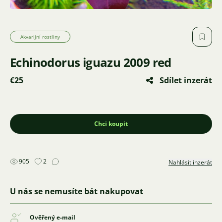
Akvarijní rostliny
Echinodorus iguazu 2009 red
€25
Sdílet inzerát
Chci koupit
905
2
Nahlásit inzerát
U nás se nemusíte bát nakupovat
Ověřený e-mail