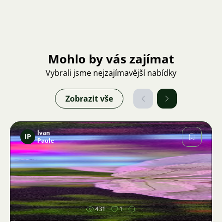
Mohlo by vás zajímat
Vybrali jsme nejzajímavější nabídky
Zobrazit vše
Ivan
IP
Paule
Obrázek
431
1