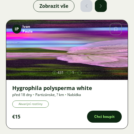
Zobrazit vše
Ivan
IP
Paule
Obrázek
431
1
Hygrophila polysperma white
před 18 dny
•
Partizánske
,
? km
•
Nabídka
Akvarijní rostliny
€15
Chci koupit