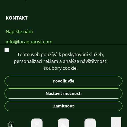
KONTAKT
Napište nám
info@foraquarist.com
Zavřít
+420 603 449 602
Tento web používá k poskytování služeb,
personalizaci reklam a analýze návštěvnosti
soubory cookie.
Povolit vše
CS
SK
EN
PL
DE
Nastavit možnosti
© 2026 For Aquarist
Zamítnout