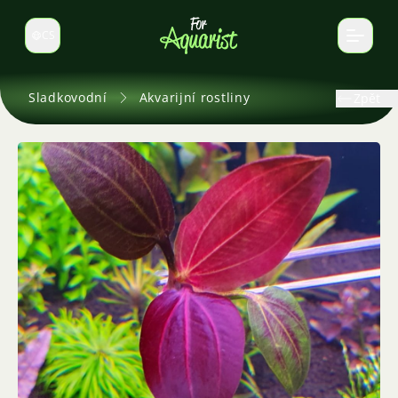
CS
Select language
Sladkovodní
Akvarijní rostliny
Zpět