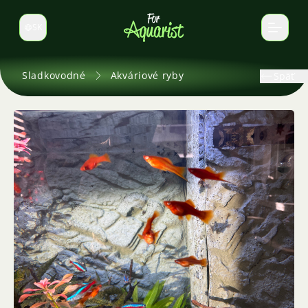
SK
Prepnúť jazyk
Sladkovodné
Akváriové ryby
Späť