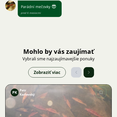
😎
Parádní mečovky
pred 6 mesiacmi
Mohlo by vás zaujímať
Vybrali sme najzaujímavejšie ponuky
Zobraziť viac
Petr
PK
Karlovský
Obrázok