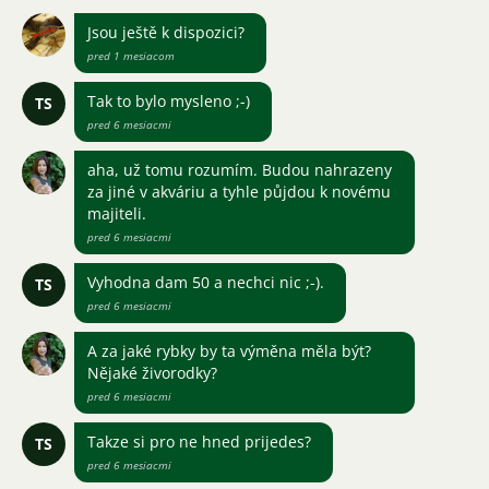
Jsou ještě k dispozici?
pred 1 mesiacom
Tak to bylo mysleno ;-)
TS
pred 6 mesiacmi
aha, už tomu rozumím. Budou nahrazeny
za jiné v akváriu a tyhle půjdou k novému
majiteli.
pred 6 mesiacmi
Vyhodna dam 50 a nechci nic ;-).
TS
pred 6 mesiacmi
A za jaké rybky by ta výměna měla být?
Nějaké živorodky?
pred 6 mesiacmi
Takze si pro ne hned prijedes?
TS
pred 6 mesiacmi