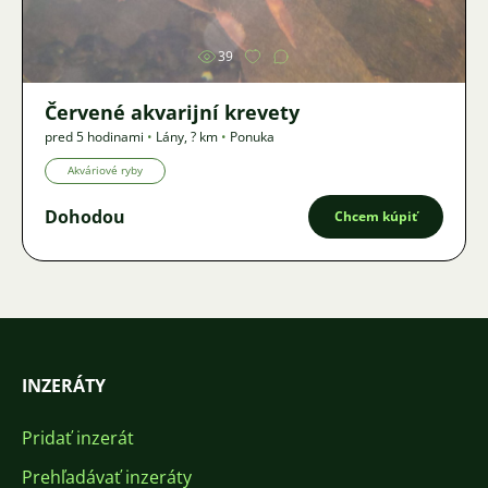
39
Červené akvarijní krevety
pred 5 hodinami
•
Lány
,
? km
•
Ponuka
Akváriové ryby
Dohodou
Chcem kúpiť
INZERÁTY
Pridať inzerát
Prehľadávať inzeráty