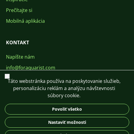
Prečítajte si
Mobilná aplikácia
KONTAKT
Napíšte nám
info@foraquarist.com
Zavrieť
+420 603 449 602
Táto webstránka používa na poskytovanie služieb,
personalizáciu reklám a analýzu návštevnosti
súbory cookie.
Povoliť všetko
CS
SK
EN
PL
DE
Nastaviť možnosti
© 2026 For Aquarist