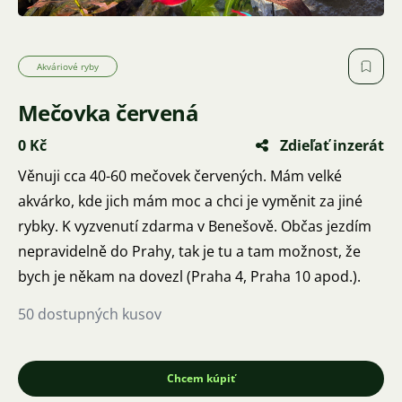
Akváriové ryby
Mečovka červená
0 Kč
Zdieľať inzerát
Věnuji cca 40-60 mečovek červených. Mám velké
akvárko, kde jich mám moc a chci je vyměnit za jiné
rybky. K vyzvenutí zdarma v Benešově. Občas jezdím
nepravidelně do Prahy, tak je tu a tam možnost, že
bych je někam na dovezl (Praha 4, Praha 10 apod.).
50 dostupných kusov
Chcem kúpiť