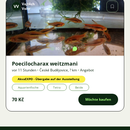
Vojtěch
VV
Voltr
Bild
80
1
1
Poecilocharax weitzmani
vor 11 Stunden
•
České Budějovice
,
? km
•
Angebot
AkvaEXPO - Übergabe auf der Ausstellung
Aquarienfische
Tetra
Beide
70 Kč
Möchte kaufen