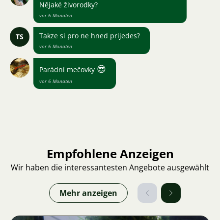
Nějaké živorodky?
vor 6 Monaten
Takze si pro ne hned prijedes?
TS
vor 6 Monaten
😎
Parádní mečovky
vor 6 Monaten
Empfohlene Anzeigen
Wir haben die interessantesten Angebote ausgewählt
Mehr anzeigen