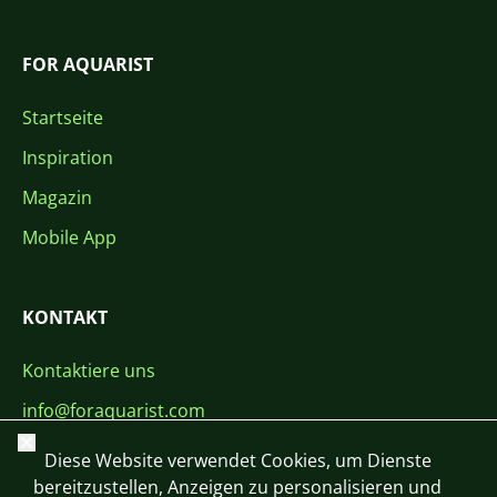
FOR AQUARIST
Startseite
Inspiration
Magazin
Mobile App
KONTAKT
Kontaktiere uns
info@foraquarist.com
Schließen
+420 603 449 602
Diese Website verwendet Cookies, um Dienste
bereitzustellen, Anzeigen zu personalisieren und