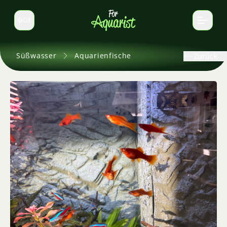
DE
Sprache wechseln
Süßwasser
Aquarienfische
Zurück