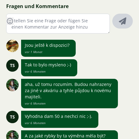
Fragen und Kommentare
Jsou ještě k dispozici?
vor 1 Monat
Tak to bylo mysleno ;-)
TS
vor 6 Monaten
aha, už tomu rozumím. Budou nahrazeny
za jiné v akváriu a tyhle půjdou k novému
majiteli.
vor 6 Monaten
Vyhodna dam 50 a nechci nic ;-).
TS
vor 6 Monaten
A za jaké rybky by ta výměna měla být?