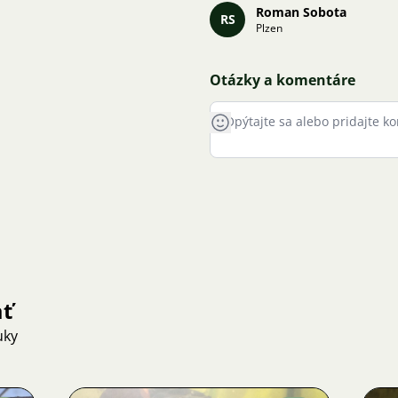
Roman Sobota
RS
Plzen
Otázky a komentáre
ať
uky