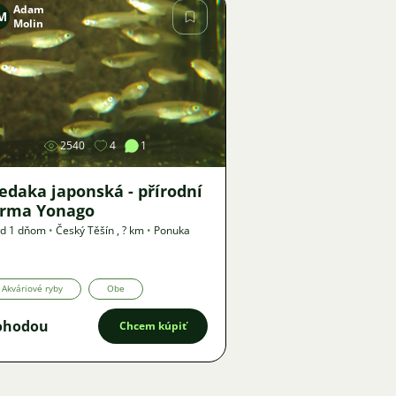
Adam
M
Molin
Obrázok
2540
4
1
edaka japonská - přírodní
orma Yonago
ed 1 dňom
•
Český Těšín
,
? km
•
Ponuka
Akváriové ryby
Obe
ohodou
Chcem kúpiť