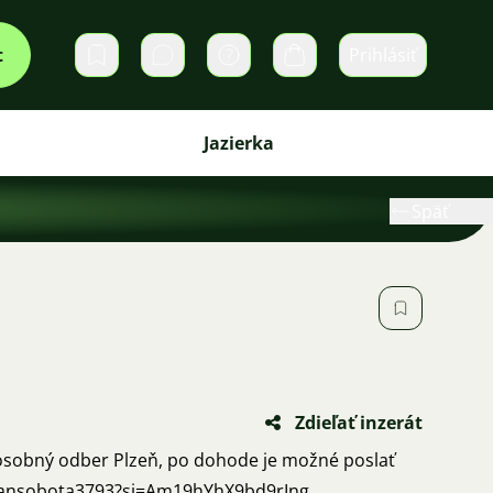
t
Prihlásiť
Súkromné správy
Košík
Jazierka
Späť
Zdieľať inzerát
osobný odber Plzeň, po dohode je možné poslať
ansobota3793?si=Am19hYhX9bd9rIng