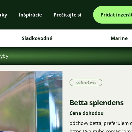
uky
Inšpirácie
Prečítajte si
Pridať inzerá
Sladkovodné
Marine
ryby
Akváriové ryby
Betta splendens
Cena dohodou
odchovy betta, preferujem 
https://youtube.com/@rom