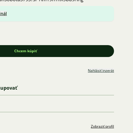
inál
Chcem kúpiť
Nahlásiť inzerát
kupovať
Zobraziť profil