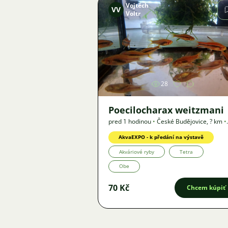
Vojtěch
VV
Voltr
Obrázok
28
Poecilocharax weitzmani
pred 1 hodinou
•
České Budějovice
,
? km
•
Ponuka
AkvaEXPO - k předání na výstavě
Akváriové ryby
Tetra
Obe
70 Kč
Chcem kúpiť