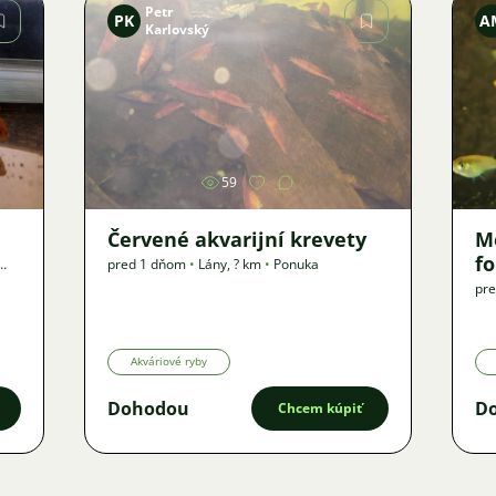
Petr
PK
A
Karlovský
Obrázok
59
Červené akvarijní krevety
M
f
pred 1 dňom
•
Lány
,
? km
•
Ponuka
pr
Akváriové ryby
Dohodou
D
Chcem kúpiť