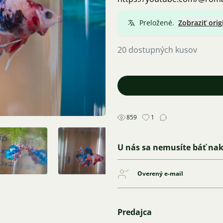
Preložené.
Zobraziť orig
20 dostupných kusov
859
1
U nás sa nemusíte báť na
Overený e-mail
Predajca