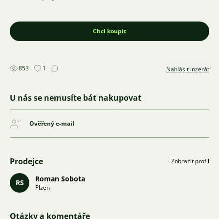
Chci koupit
853
1
Nahlásit inzerát
U nás se nemusíte bát nakupovat
Ověřený e-mail
Prodejce
Zobrazit profil
Roman Sobota
RS
Plzen
Otázky a komentáře