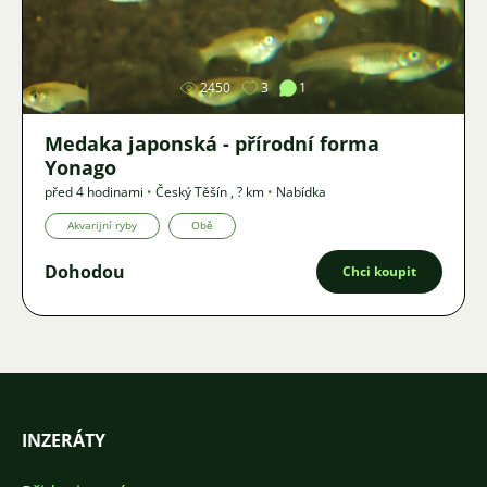
Obrázek
2450
3
1
Medaka japonská - přírodní forma
Yonago
před 4 hodinami
•
Český Těšín
,
? km
•
Nabídka
Akvarijní ryby
Obě
Dohodou
Chci koupit
INZERÁTY