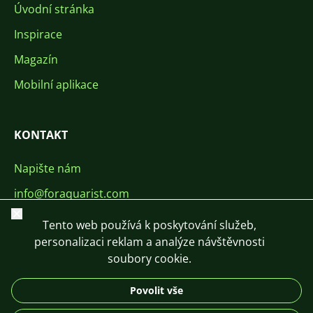
Úvodní stránka
Inspirace
Magazín
Mobilní aplikace
KONTAKT
Napište nám
info@foraquarist.com
Zavřít
+420 603 449 602
Tento web používá k poskytování služeb,
personalizaci reklam a analýze návštěvnosti
soubory cookie.
Povolit vše