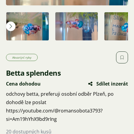
Akvarijní ryby
Betta splendens
Cena dohodou
Sdílet inzerát
odchovy betta, preferuji osobní odběr Plzeň, po
dohodě lze poslat
https://youtube.com/@romansobota3793?
si=Am19hYhX9bd9rIng
20 dostupných kusů