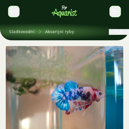
CS
Select language
Sladkovodní
Akvarijní ryby
Zpět