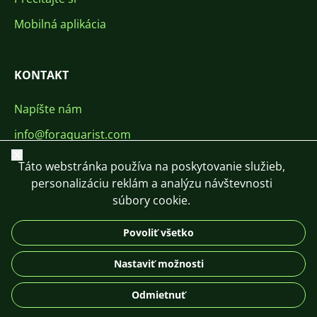
Mobilná aplikácia
KONTAKT
Napíšte nám
info@foraquarist.com
Zavrieť
+420 603 449 602
Táto webstránka používa na poskytovanie služieb,
personalizáciu reklám a analýzu návštevnosti
súbory cookie.
Povoliť všetko
CS
SK
EN
PL
DE
Nastaviť možnosti
© 2026 For Aquarist
Odmietnuť