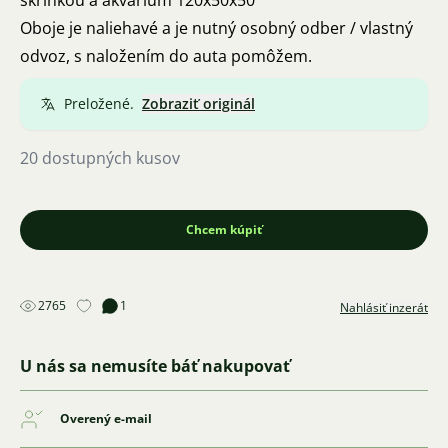
skrinkou a akvárium 120x50x50
Oboje je naliehavé a je nutný osobný odber / vlastný
odvoz, s naložením do auta pomôžem.
Preložené.
Zobraziť originál
20 dostupných kusov
Chcem kúpiť
2765
1
Nahlásiť inzerát
U nás sa nemusíte báť nakupovať
Overený e-mail