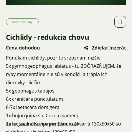
Akváriové ryby
Cichlidy - redukcia chovu
Cena dohodou
Zdieľať inzerát
Ponúkam cichlidy, pozrite si zoznam nižšie:
5x gymnogeophagus labiatus - tu ZDÔRAZŇUJEM, že
ryby momentálne nie sú v kondícii a trápia ich
dierovky - liečim
5x geophagus tapajos
6x crenicara punctulatum
6-7x laetacara dorsigera
1x bujurquina sp. Curua (samec)
1x laetacara fulvipinnis (samica)
Za prijateľnú sumu ponúknem akváriá 130x50x50 so