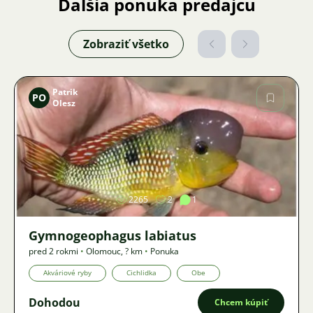
Ďalšia ponuka predajcu
Zobraziť všetko
Patrik
PO
Olesz
Obrázok
2265
2
1
Gymnogeophagus labiatus
pred 2 rokmi
•
Olomouc
,
? km
•
Ponuka
Akváriové ryby
Cichlidka
Obe
Dohodou
Chcem kúpiť