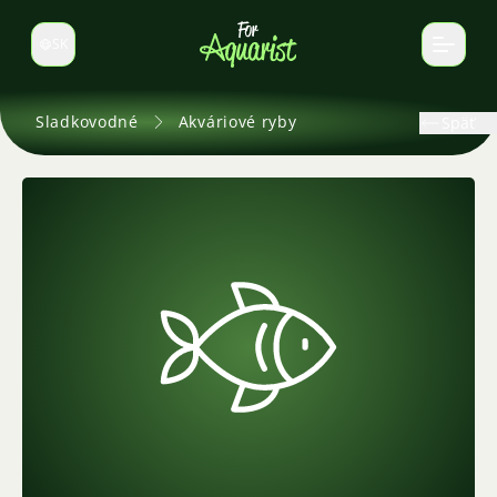
SK
Prepnúť jazyk
Sladkovodné
Akváriové ryby
Späť