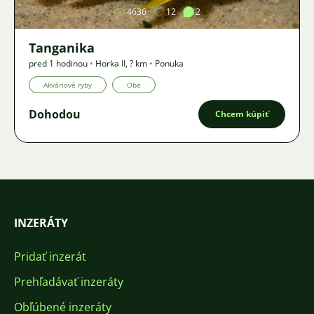
4636
12
2
Tanganika
pred 1 hodinou
•
Horka II
,
? km
•
Ponuka
Akváriové ryby
Obe
Dohodou
Chcem kúpiť
INZERÁTY
Pridať inzerát
Prehľadávať inzeráty
Obľúbené inzeráty