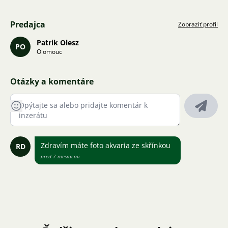
Predajca
Zobraziť profil
Patrik Olesz
PO
Olomouc
Otázky a komentáre
Zdravím máte foto akvaria ze skřínkou
RD
pred 7 mesiacmi