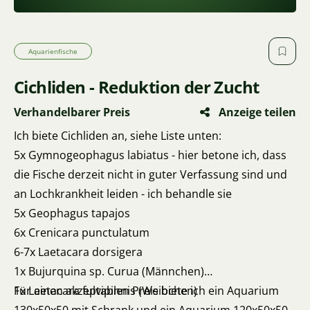
Aquarienfische
Cichliden - Reduktion der Zucht
Verhandelbarer Preis
Anzeige teilen
Ich biete Cichliden an, siehe Liste unten:
5x Gymnogeophagus labiatus - hier betone ich, dass
die Fische derzeit nicht in guter Verfassung sind und
an Lochkrankheit leiden - ich behandle sie
5x Geophagus tapajos
6x Crenicara punctulatum
6-7x Laetacara dorsigera
1x Bujurquina sp. Curua (Männchen)
1x Laetacara fulvipinnis (Weibchen)
Für einen akzeptablen Preis biete ich ein Aquarium