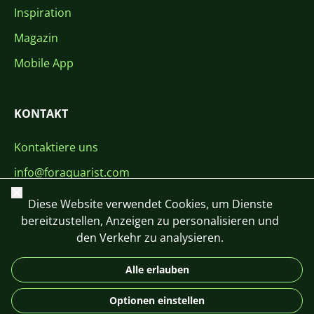
Inspiration
Magazin
Mobile App
KONTAKT
Kontaktiere uns
info@foraquarist.com
Schließen
+420 603 449 602
Diese Website verwendet Cookies, um Dienste
bereitzustellen, Anzeigen zu personalisieren und
den Verkehr zu analysieren.
Alle erlauben
CS
SK
EN
PL
DE
Optionen einstellen
© 2026 For Aquarist