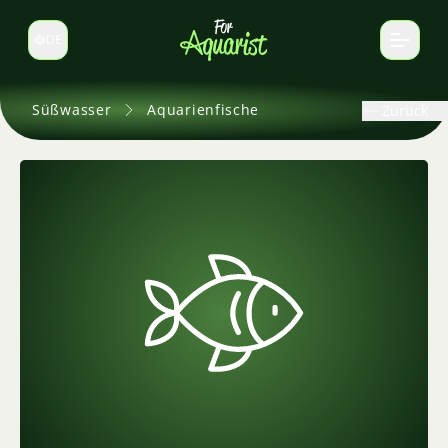
DE
Sprache wechseln
Süßwasser
Aquarienfische
Zurück