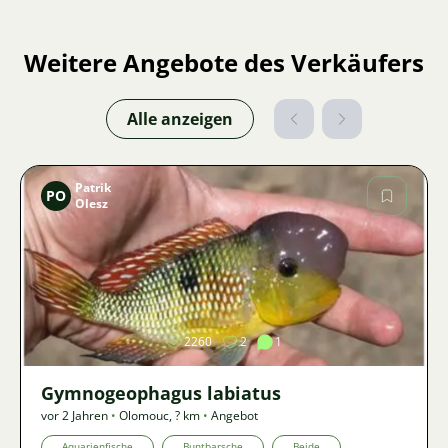
Weitere Angebote des Verkäufers
Alle anzeigen
Patrik
PO
Olesz
Bild
2260
2
1
Gymnogeophagus labiatus
vor 2 Jahren
•
Olomouc
,
? km
•
Angebot
Aquarienfische
Buntbarsche
Beide