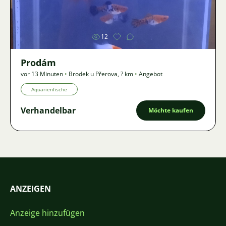
Bild
12
Prodám
vor 13 Minuten
•
Brodek u Přerova
,
? km
•
Angebot
Aquarienfische
Verhandelbar
Möchte kaufen
ANZEIGEN
Anzeige hinzufügen