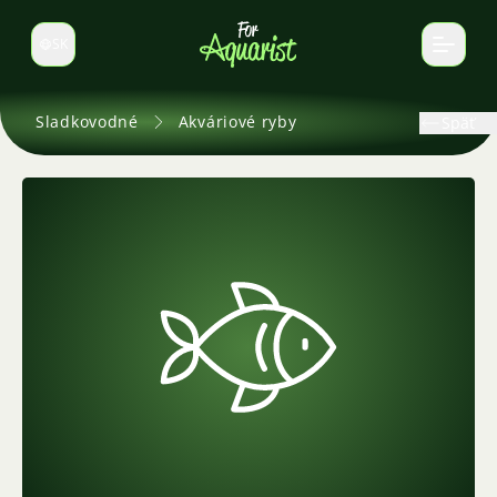
SK
Prepnúť jazyk
Sladkovodné
Akváriové ryby
Späť