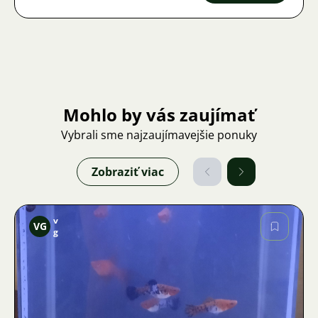
Mohlo by vás zaujímať
Vybrali sme najzaujímavejšie ponuky
Zobraziť viac
v
VG
g
Obrázok