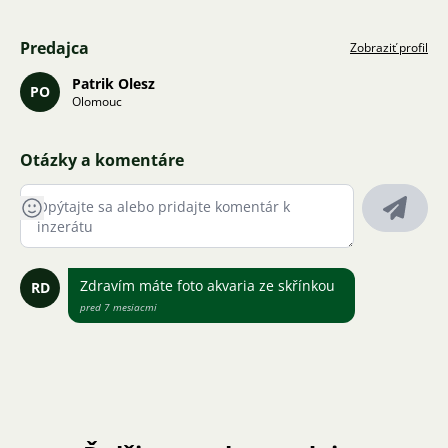
Predajca
Zobraziť profil
Patrik Olesz
PO
Olomouc
Otázky a komentáre
Zdravím máte foto akvaria ze skřínkou
RD
pred 7 mesiacmi