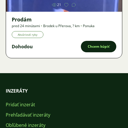
21
Prodám
pred 24 minútami
•
Brodek u Přerova
,
? km
•
Ponuka
Akváriové ryby
Dohodou
Chcem kúpiť
INZERÁTY
Pridať inzerát
Prehľadávať inzeráty
Obľúbené inzeráty