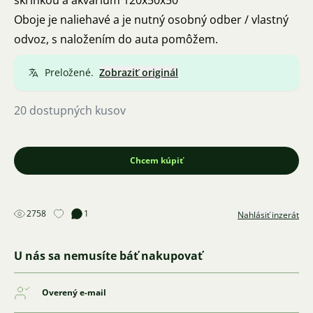
skrinkou a akvárium 120x50x50
Oboje je naliehavé a je nutný osobný odber / vlastný
odvoz, s naložením do auta pomôžem.
Preložené.
Zobraziť originál
20 dostupných kusov
Chcem kúpiť
2758
1
Nahlásiť inzerát
U nás sa nemusíte báť nakupovať
Overený e-mail