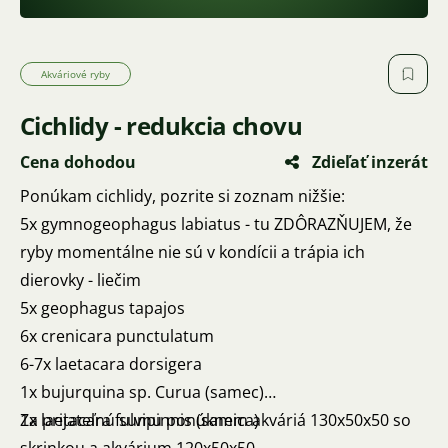
Akváriové ryby
Cichlidy - redukcia chovu
Cena dohodou
Zdieľať inzerát
Ponúkam cichlidy, pozrite si zoznam nižšie:
5x gymnogeophagus labiatus - tu ZDÔRAZŇUJEM, že
ryby momentálne nie sú v kondícii a trápia ich
dierovky - liečim
5x geophagus tapajos
6x crenicara punctulatum
6-7x laetacara dorsigera
1x bujurquina sp. Curua (samec)
1x laetacara fulvipinnis (samica)
Za prijateľnú sumu ponúknem akváriá 130x50x50 so