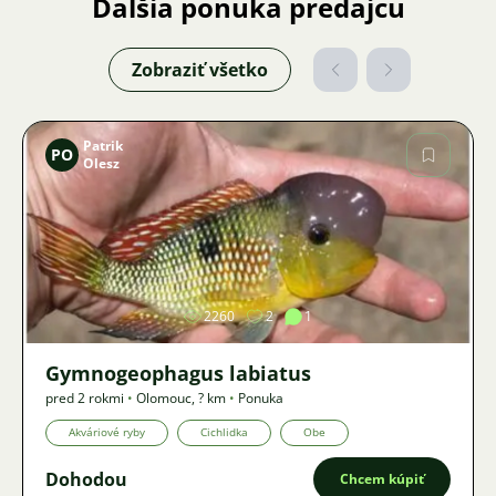
Ďalšia ponuka predajcu
Zobraziť všetko
Patrik
PO
Olesz
Obrázok
2260
2
1
Gymnogeophagus labiatus
pred 2 rokmi
•
Olomouc
,
? km
•
Ponuka
Akváriové ryby
Cichlidka
Obe
Dohodou
Chcem kúpiť