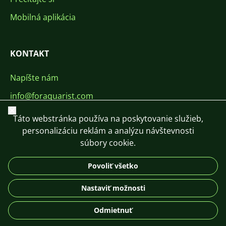
Mobilná aplikácia
KONTAKT
Napíšte nám
info@foraquarist.com
Zavrieť
+420 603 449 602
Táto webstránka používa na poskytovanie služieb,
personalizáciu reklám a analýzu návštevnosti
súbory cookie.
Povoliť všetko
CS
SK
EN
PL
DE
Nastaviť možnosti
© 2026 For Aquarist
Odmietnuť