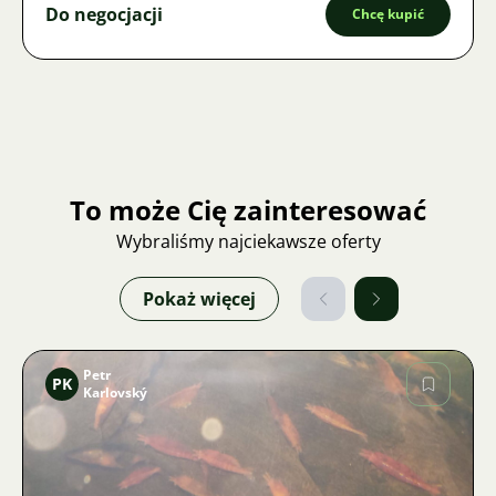
Do negocjacji
Chcę kupić
To może Cię zainteresować
Wybraliśmy najciekawsze oferty
Pokaż więcej
Petr
PK
Karlovský
Zdjęcie