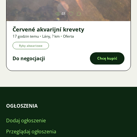
48
Červené akvarijní krevety
17 godzin temu
•
Lány
,
? km
•
Oferta
Ryby akwariowe
Do negocjacji
Chcę kupić
OGŁOSZENIA
Dodaj ogłoszenie
Przeglądaj ogłoszenia