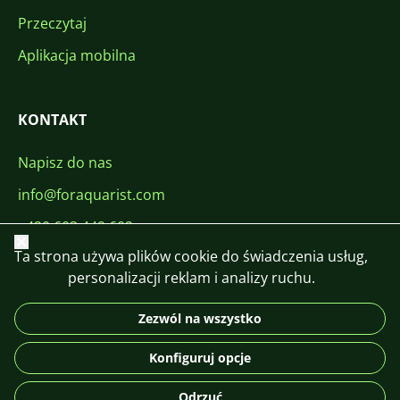
Przeczytaj
Aplikacja mobilna
KONTAKT
Napisz do nas
info@foraquarist.com
+420 603 449 602
Zamknij
Ta strona używa plików cookie do świadczenia usług,
personalizacji reklam i analizy ruchu.
Zezwól na wszystko
CS
SK
EN
PL
DE
Konfiguruj opcje
© 2026 For Aquarist
Odrzuć