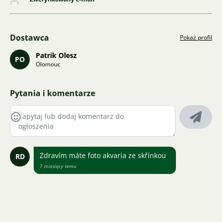
Dostawca
Pokaż profil
Patrik Olesz
PO
Olomouc
Pytania i komentarze
Zdravím máte foto akvaria ze skřínkou
RD
7 miesięcy temu