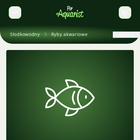
PL
Zmień język
Słodkowodny
Ryby akwariowe
Wstecz