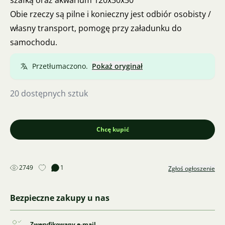
szafką oraz akwarium 120x50x50
Obie rzeczy są pilne i konieczny jest odbiór osobisty /
własny transport, pomogę przy załadunku do
samochodu.
Przetłumaczono.
Pokaż oryginał
20 dostępnych sztuk
Chcę kupić
2749
1
Zgłoś ogłoszenie
Bezpieczne zakupy u nas
Zweryfikowany e-mail