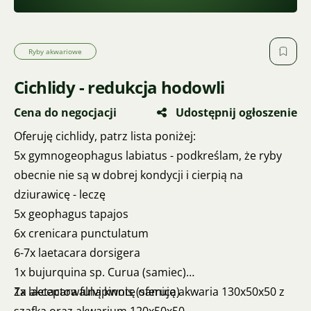
Ryby akwariowe
Cichlidy - redukcja hodowli
Cena do negocjacji
Udostępnij ogłoszenie
Oferuję cichlidy, patrz lista poniżej:
5x gymnogeophagus labiatus - podkreślam, że ryby
obecnie nie są w dobrej kondycji i cierpią na
dziurawicę - leczę
5x geophagus tapajos
6x crenicara punctulatum
6-7x laetacara dorsigera
1x bujurquina sp. Curua (samiec)
1x laetacara fulvipinnis (samica)
Za akceptowalną kwotę oferuję akwaria 130x50x50 z