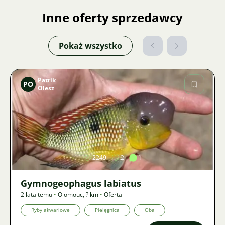
Inne oferty sprzedawcy
Pokaż wszystko
Patrik
PO
Olesz
Zdjęcie
2249
2
1
Gymnogeophagus labiatus
2 lata temu
•
Olomouc
,
? km
•
Oferta
Ryby akwariowe
Pielęgnica
Oba