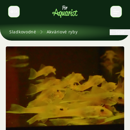
SK
Prepnúť jazyk
Sladkovodné
Akváriové ryby
Späť