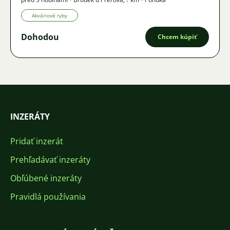
Akváriové ryby
Dohodou
Chcem kúpiť
INZERÁTY
Pridať inzerát
Prehľadávať inzeráty
Obľúbené inzeráty
Pravidlá používania