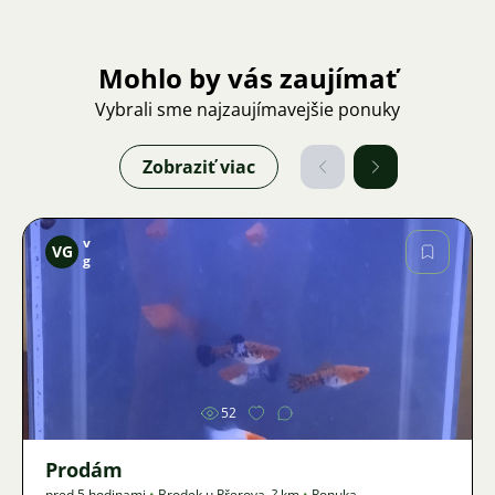
Mohlo by vás zaujímať
Vybrali sme najzaujímavejšie ponuky
Zobraziť viac
v
VG
g
Obrázok
52
Prodám
pred 5 hodinami
•
Brodek u Přerova
,
? km
•
Ponuka