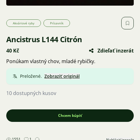
Akváriové ryby
Prísavník
Ancistrus L144 Citrón
40 Kč
Zdieľať inzerát
Ponúkam vlastný chov, mladé rybičky.
Preložené.
Zobraziť originál
10 dostupných kusov
Chcem kúpiť
1551
1
Nahlásiť inzerát