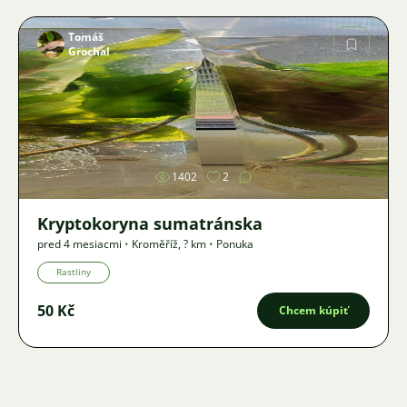
Tomáš
Grochal
Obrázok
1402
2
Kryptokoryna sumatránska
pred 4 mesiacmi
•
Kroměříž
,
? km
•
Ponuka
Rastliny
50 Kč
Chcem kúpiť