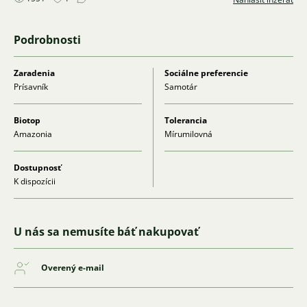
Podrobnosti
Zaradenia
Sociálne preferencie
Prísavník
Samotár
Biotop
Tolerancia
Amazonia
Mírumilovná
Dostupnosť
K dispozícii
U nás sa nemusíte báť nakupovať
Overený e-mail