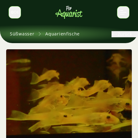
DE
Sprache wechseln
Süßwasser
Aquarienfische
Zurück