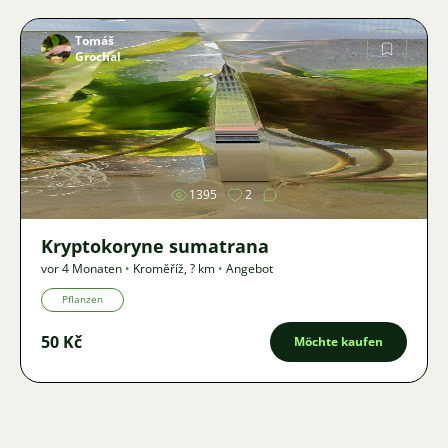
Tomáš
Grochal
Bild
1395
2
Kryptokoryne sumatrana
vor 4 Monaten
•
Kroměříž
,
? km
•
Angebot
Pflanzen
50 Kč
Möchte kaufen