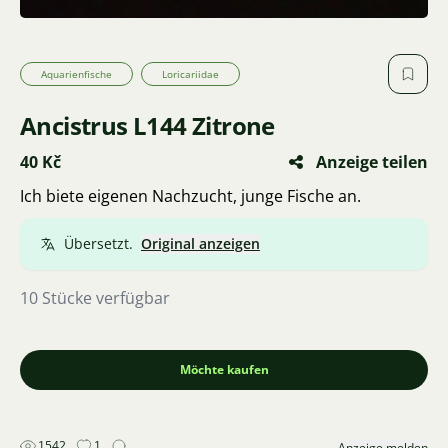
Aquarienfische
Loricariidae
Ancistrus L144 Zitrone
40 Kč
Anzeige teilen
Ich biete eigenen Nachzucht, junge Fische an.
Übersetzt.
Original anzeigen
10 Stücke verfügbar
Möchte kaufen
1542
1
Anzeige melden