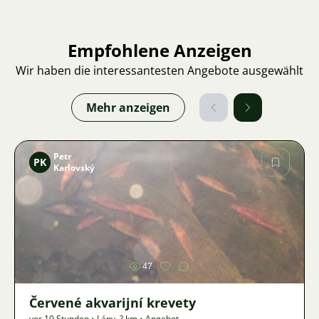
Empfohlene Anzeigen
Wir haben die interessantesten Angebote ausgewählt
Mehr anzeigen
Petr
PK
Karlovský
Bild
47
Červené akvarijní krevety
vor 10 Stunden
•
Lány
,
? km
•
Angebot