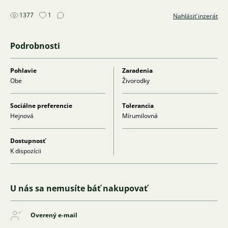
1377
1
Nahlásiť inzerát
Podrobnosti
Pohlavie
Zaradenia
Obe
Živorodky
Sociálne preferencie
Tolerancia
Hejnová
Mírumilovná
Dostupnosť
K dispozícii
U nás sa nemusíte báť nakupovať
Overený e-mail