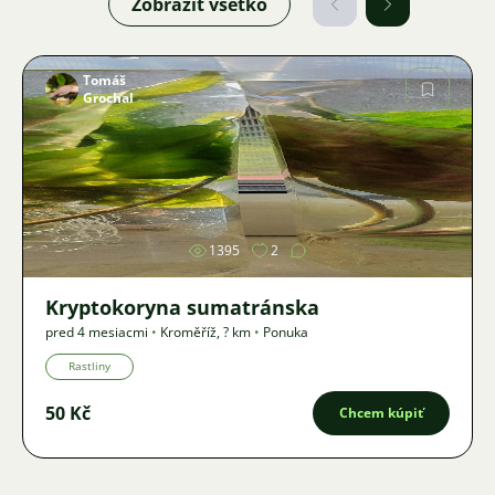
Zobraziť všetko
Tomáš
Grochal
Obrázok
1395
2
Kryptokoryna sumatránska
pred 4 mesiacmi
•
Kroměříž
,
? km
•
Ponuka
Rastliny
50 Kč
Chcem kúpiť