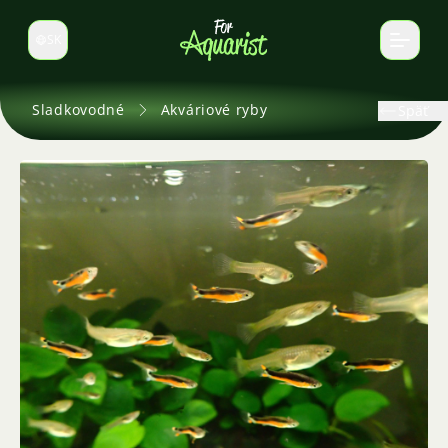
SK
Prepnúť jazyk
Sladkovodné
Akváriové ryby
Späť