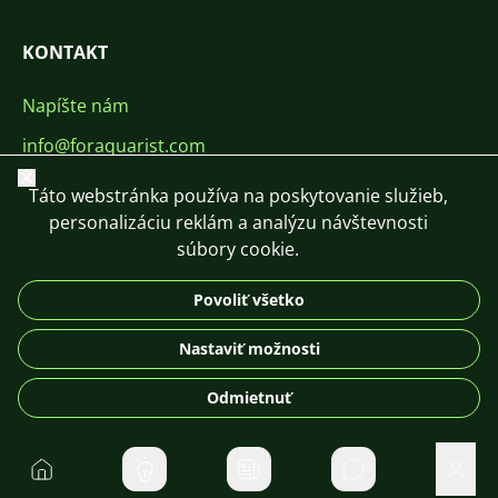
KONTAKT
Napíšte nám
info@foraquarist.com
Zavrieť
+420 603 449 602
Táto webstránka používa na poskytovanie služieb,
personalizáciu reklám a analýzu návštevnosti
súbory cookie.
Povoliť všetko
CS
SK
EN
PL
DE
Nastaviť možnosti
© 2026 For Aquarist
Odmietnuť
Domov
Súkromné správ
Použí