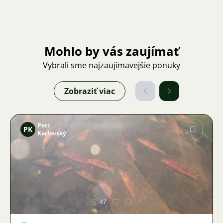
Mohlo by vás zaujímať
Vybrali sme najzaujímavejšie ponuky
Zobraziť viac
Petr
PK
Karlovský
Obrázok
47