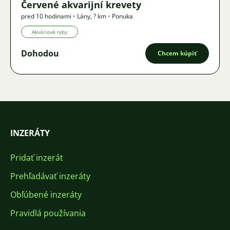
Červené akvarijní krevety
pred 10 hodinami
•
Lány
,
? km
•
Ponuka
Akváriové ryby
Dohodou
Chcem kúpiť
INZERÁTY
Pridať inzerát
Prehľadávať inzeráty
Obľúbené inzeráty
Pravidlá používania