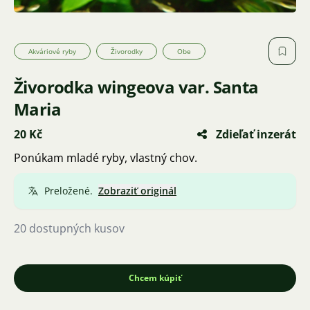
Akváriové ryby
Živorodky
Obe
Živorodka wingeova var. Santa
Maria
20 Kč
Zdieľať inzerát
Ponúkam mladé ryby, vlastný chov.
Preložené.
Zobraziť originál
20 dostupných kusov
Chcem kúpiť