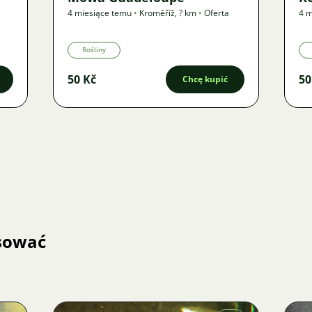
4 miesiące temu
•
Kroměříž
,
? km
•
Oferta
4 m
Rośliny
50 Kč
50
Chcę kupić
esować