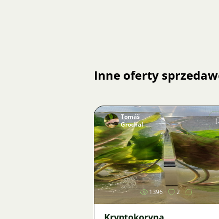
Inne oferty sprzedaw
Tomáš
Grochal
Zdjęcie
1396
2
Kryptokoryna