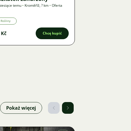
iesiące temu
•
Kroměříž
,
? km
•
Oferta
Rośliny
 Kč
Chcę kupić
Pokaż więcej