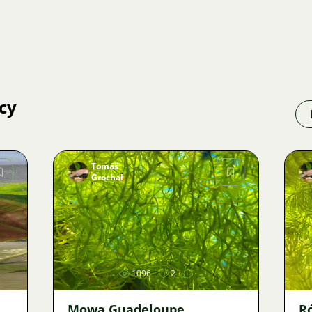
cy
Tomáš
Grochal
Zdjęcie
1096
2
Mowa Guadeloupe
R