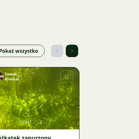
Pokaż wszystko
Tomáš
Grochal
Zdjęcie
1243
2
óżkatek zanurzony