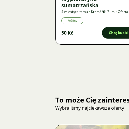
sumatrzańska
4 miesiące temu
•
Kroměříž
,
? km
•
Oferta
Rośliny
50 Kč
Chcę kupić
To może Cię zainter
Wybraliśmy najciekawsze oferty