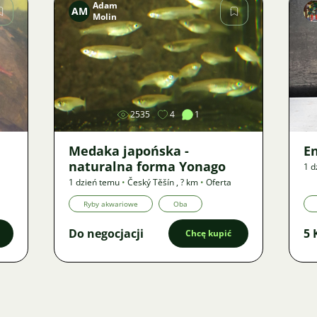
Adam
AM
Molin
Zdjęcie
2535
4
1
Medaka japońska -
E
naturalna forma Yonago
1 d
1 dzień temu
•
Český Těšín
,
? km
•
Oferta
Ryby akwariowe
Oba
Do negocjacji
5 
Chcę kupić