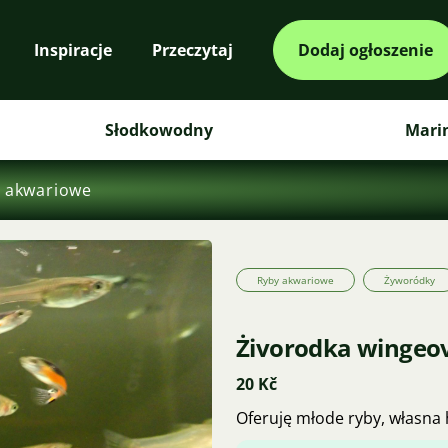
Inspiracje
Przeczytaj
Dodaj ogłoszenie
Słodkowodny
Mari
 akwariowe
Ryby akwariowe
Żyworódky
Żivorodka wingeov
20 Kč
Oferuję młode ryby, własna