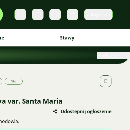
Zaloguj sie
Prywatne wiadomości
Koszyk
ne
Stawy
Wstecz
Oba
a var. Santa Maria
Udostępnij ogłoszenie
 hodowla.