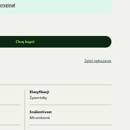
oryginał
Chcę kupić
Zgłoś ogłoszenie
Klasyfikacji
Żyworódky
Snášenlivost
Mírumilovná