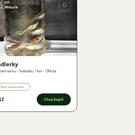
Jiří
Mikulík
Zdjęcie
71
ndlerky
zień temu
•
Sobotka
,
? km
•
Oferta
Ryby akwariowe
Kč
Chcę kupić