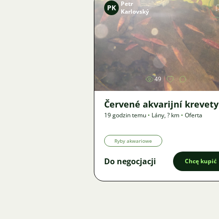
Petr
PK
Karlovský
Zdjęcie
49
Červené akvarijní krevety
19 godzin temu
•
Lány
,
? km
•
Oferta
Ryby akwariowe
Do negocjacji
Chcę kupić