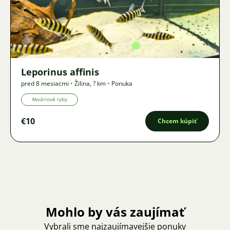
Obrázok
1374
3
2
Leporinus affinis
pred 8 mesiacmi
•
Žilina
,
? km
•
Ponuka
Akváriové ryby
€10
Chcem kúpiť
Mohlo by vás zaujímať
Vybrali sme najzaujímavejšie ponuky