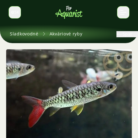
SK
Prepnúť jazyk
Sladkovodné
Akváriové ryby
Späť