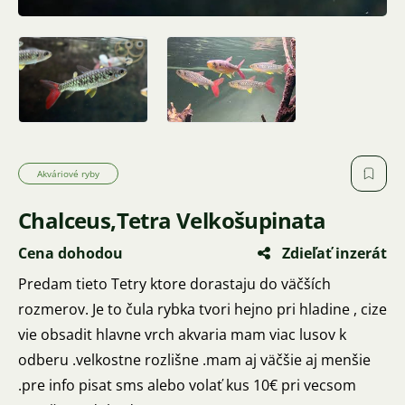
Akváriové ryby
Chalceus,Tetra Velkošupinata
Cena dohodou
Zdieľať inzerát
Predam tieto Tetry ktore dorastaju do väčších
rozmerov. Je to čula rybka tvori hejno pri hladine , cize
vie obsadit hlavne vrch akvaria mam viac lusov k
odberu .velkostne rozlišne .mam aj väčšie aj menšie
.pre info pisat sms alebo volať kus 10€ pri vecsom