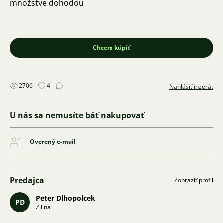
množstve dohodou
Chcem kúpiť
2706
4
Nahlásiť inzerát
U nás sa nemusíte báť nakupovať
Overený e-mail
Predajca
Zobraziť profil
Peter Dlhopolcek
PD
Žilina