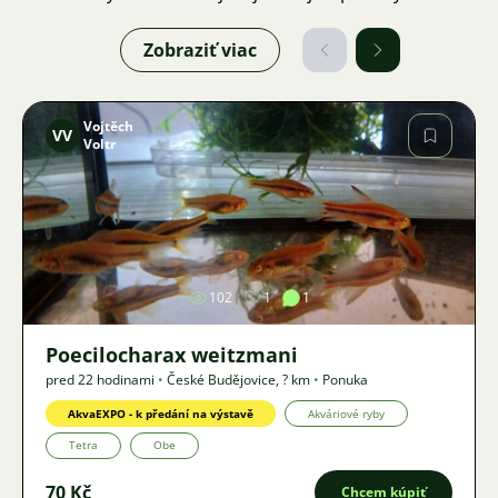
Zobraziť viac
Vojtěch
VV
Voltr
Obrázok
102
1
1
Poecilocharax weitzmani
pred 22 hodinami
•
České Budějovice
,
? km
•
Ponuka
AkvaEXPO - k předání na výstavě
Akváriové ryby
Tetra
Obe
70 Kč
Chcem kúpiť