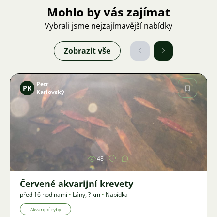
Mohlo by vás zajímat
Vybrali jsme nejzajímavější nabídky
Zobrazit vše
Petr
PK
Karlovský
Obrázek
48
Červené akvarijní krevety
před 16 hodinami
•
Lány
,
? km
•
Nabídka
Akvarijní ryby