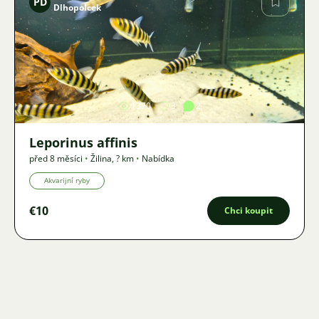
PD
Dlhopolcek
Obrázek
1370
3
2
Leporinus affinis
před 8 měsíci
•
Žilina
,
? km
•
Nabídka
Akvarijní ryby
€10
Chci koupit