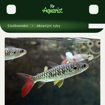
CS
Select language
Sladkovodní
Akvarijní ryby
Zpět