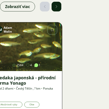
Zobraziť viac
Adam
M
Molin
Obrázok
2584
4
1
edaka japonská - přírodní
orma Yonago
d 2 dňami
•
Český Těšín
,
? km
•
Ponuka
Akváriové ryby
Obe