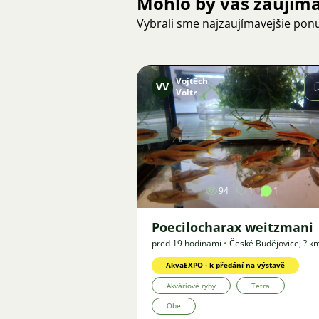
Mohlo by vás zaujím
Vybrali sme najzaujímavejšie pon
Vojtěch
VV
Voltr
Obrázok
94
1
1
Poecilocharax weitzmani
pred 19 hodinami
•
České Budějovice
,
? k
Ponuka
AkvaEXPO - k předání na výstavě
Akváriové ryby
Tetra
Obe