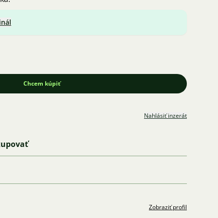
inál
Chcem kúpiť
Nahlásiť inzerát
kupovať
Zobraziť profil