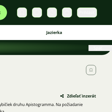
t
Prihlásiť
Súkromné správy
Košík
Jazierka
Späť
Zdieľať inzerát
ybičiek druhu Apistogramma. Na požiadanie
ka.