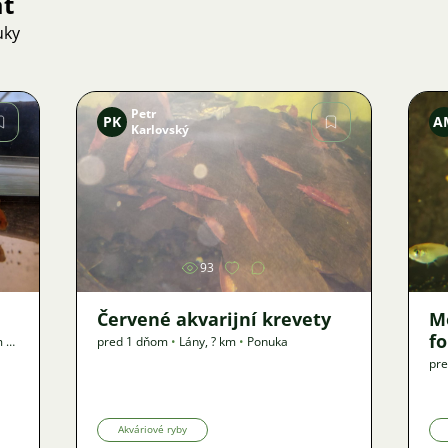
ať
uky
Petr
PK
A
Karlovský
Obrázok
93
Červené akvarijní krevety
M
f
m
•
pred 1 dňom
•
Lány
,
? km
•
Ponuka
pre
Akváriové ryby