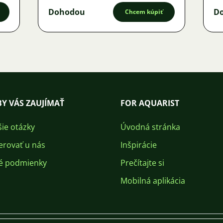
Dohodou
D
Chcem kúpiť
Y VÁS ZAUJÍMAŤ
FOR AQUARIST
šie otázky
Úvodná stránka
erovať u nás
Inšpirácie
é podmienky
Prečítajte si
Mobilná aplikácia