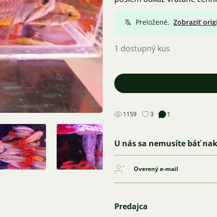
Preložené.
Zobraziť orig
1 dostupný kus
1159
3
1
U nás sa nemusíte báť na
Overený e-mail
Predajca