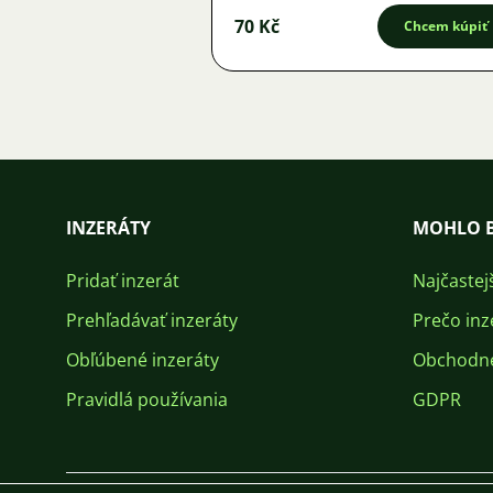
70 Kč
Chcem kúpiť
INZERÁTY
MOHLO B
Pridať inzerát
Najčastej
Prehľadávať inzeráty
Prečo inz
Obľúbené inzeráty
Obchodn
Pravidlá používania
GDPR