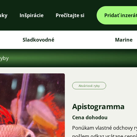
uky
Inšpirácie
Prečítajte si
Pridať inzerá
Sladkovodné
Marine
ryby
Akváriové ryby
Apistogramma
Cena dohodou
Ponúkam vlastné odchovy r
pošlem odkaz vrátane cenní