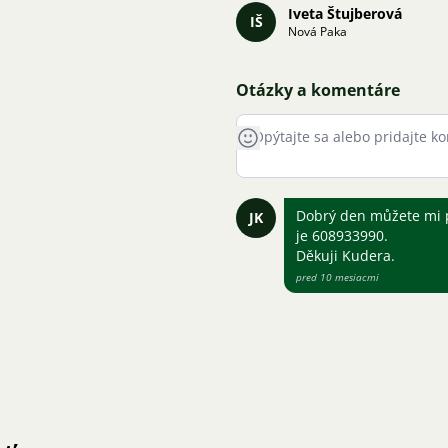
Iveta Štujberová
IŠ
Nová Paka
Otázky a komentáre
Dobrý den můžete mi p
JK
je 608933990.
Děkuji Kudera.
pred 10 mesiacmi