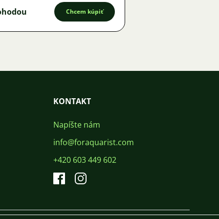
ohodou
Chcem kúpiť
KONTAKT
Napíšte nám
info@foraquarist.com
+420 603 449 602