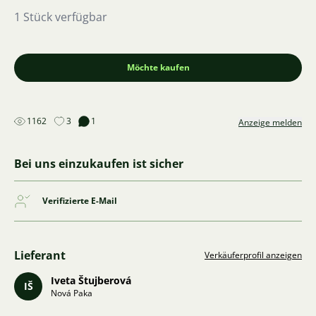
1 Stück verfügbar
Möchte kaufen
1162
3
1
Anzeige melden
Bei uns einzukaufen ist sicher
Verifizierte E-Mail
Lieferant
Verkäuferprofil anzeigen
Iveta Štujberová
IŠ
Nová Paka