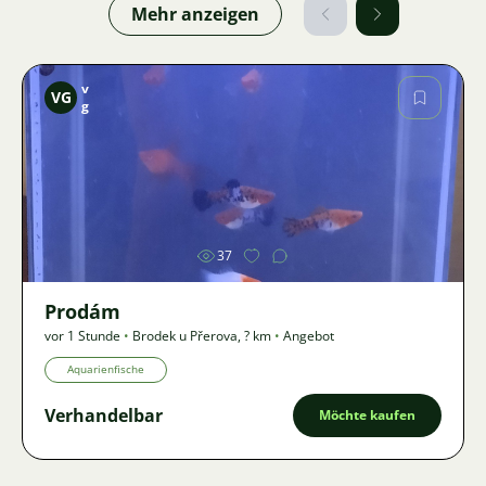
Mehr anzeigen
v
VG
g
Bild
37
Prodám
vor 1 Stunde
•
Brodek u Přerova
,
? km
•
Angebot
Aquarienfische
Verhandelbar
Möchte kaufen