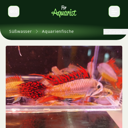
DE
Sprache wechseln
Süßwasser
Aquarienfische
Zurück