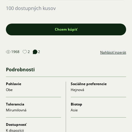
100 dostupných kusov
Chcem kúpiť
1968
2
2
Nahlásiť inzerát
Podrobnosti
Pohlavie
Sociálne preferencie
Obe
Hejnová
Tolerancia
Biotop
Mírumilovná
Asie
Dostupnosť
K dispozícii