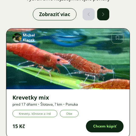
Zobraziť viac
Michal
Klacek
Obrázok
597
2
Krevetky mix
pred 17 dňami
•
Šlotava
,
? km
•
Ponuka
Krevety, kôrovce a iné
Obe
15 Kč
Chcem kúpiť