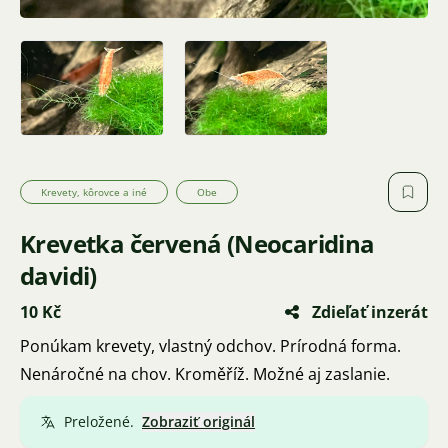
Krevety, kôrovce a iné
Obe
Krevetka červená (Neocaridina
davidi)
10 Kč
Zdieľať inzerát
Ponúkam krevety, vlastný odchov. Prírodná forma.
Nenáročné na chov. Kroměříž. Možné aj zaslanie.
Preložené.
Zobraziť originál