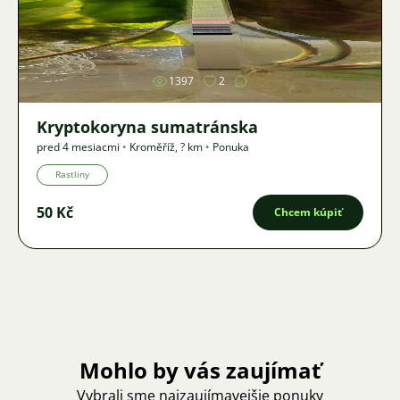
Obrázok
1397
2
Kryptokoryna sumatránska
pred 4 mesiacmi
•
Kroměříž
,
? km
•
Ponuka
Rastliny
50 Kč
Chcem kúpiť
Mohlo by vás zaujímať
Vybrali sme najzaujímavejšie ponuky