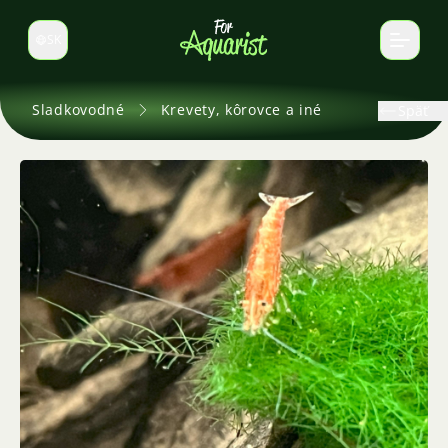
SK
Prepnúť jazyk
Sladkovodné
Krevety, kôrovce a iné
Späť