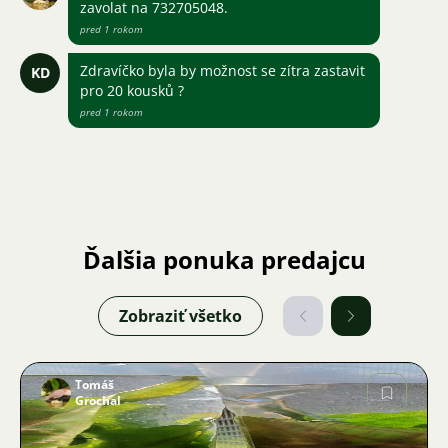
zavolat na 732705048.
pred 1 rokom
Zdravíčko byla by možnost se zítra zastavit
KD
pro 20 kousků ?
pred 1 rokom
Ďalšia ponuka predajcu
Zobraziť všetko
Tomáš
Grochal