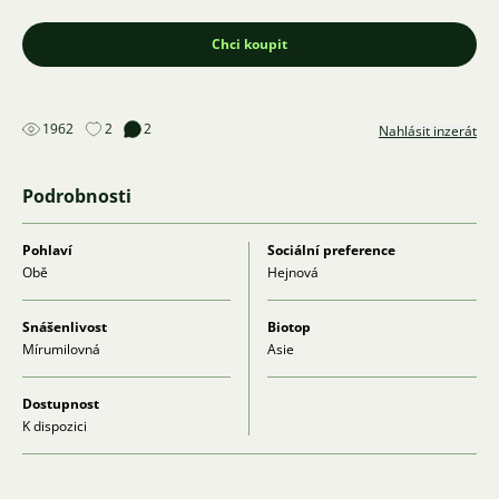
Chci koupit
1962
2
2
Nahlásit inzerát
Podrobnosti
Pohlaví
Sociální preference
Obě
Hejnová
Snášenlivost
Biotop
Mírumilovná
Asie
Dostupnost
K dispozici