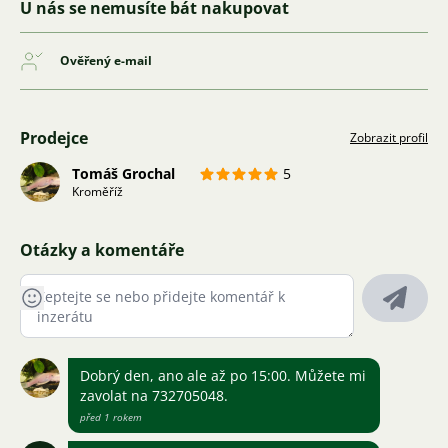
U nás se nemusíte bát nakupovat
Ověřený e-mail
Prodejce
Zobrazit profil
Tomáš Grochal
5
Kroměříž
Otázky a komentáře
Dobrý den, ano ale až po 15:00. Můžete mi
zavolat na 732705048.
před 1 rokem