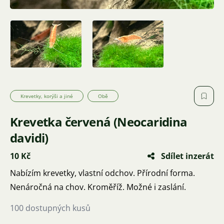
Krevetky, korýši a jiné
Obě
Krevetka červená (Neocaridina
davidi)
10 Kč
Sdílet inzerát
Nabízím krevetky, vlastní odchov. Přírodní forma.
Nenáročná na chov. Kroměříž. Možné i zaslání.
100 dostupných kusů