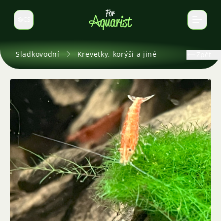
CS
Select language
Sladkovodní
Krevetky, korýši a jiné
Zpět