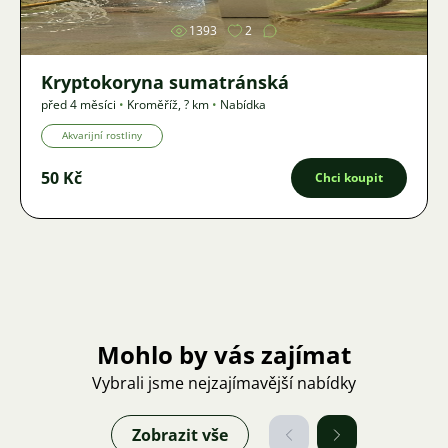
1393
2
Kryptokoryna sumatránská
před 4 měsíci
•
Kroměříž
,
? km
•
Nabídka
Akvarijní rostliny
50 Kč
Chci koupit
Mohlo by vás zajímat
Vybrali jsme nejzajímavější nabídky
Zobrazit vše