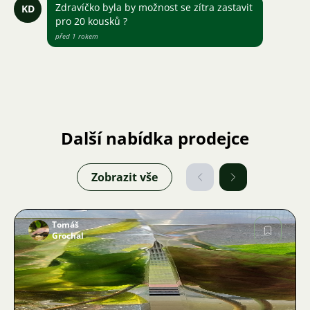
Zdravíčko byla by možnost se zítra zastavit
KD
pro 20 kousků ?
před 1 rokem
Další nabídka prodejce
Zobrazit vše
Tomáš
Grochal
Obrázek