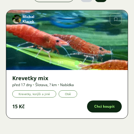
Michal
Klacek
Obrázek
581
2
Krevetky mix
před 17 dny
•
Šlotava
,
? km
•
Nabídka
Krevetky, korýši a jiné
Obě
15 Kč
Chci koupit