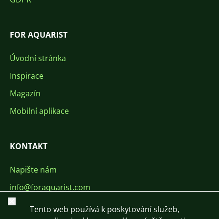
FOR AQUARIST
Úvodní stránka
Inspirace
Magazín
Mobilní aplikace
KONTAKT
Napište nám
info@foraquarist.com
Zavřít
+420 603 449 602
Tento web používá k poskytování služeb,