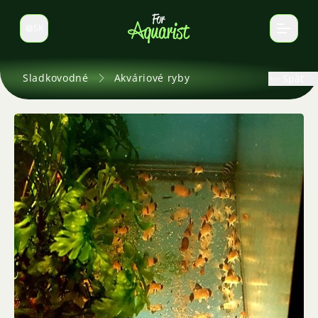
SK
Prepnúť jazyk
Sladkovodné
Akváriové ryby
Späť