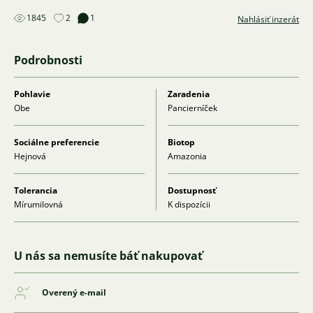
1845
2
1
Nahlásiť inzerát
Podrobnosti
Pohlavie
Zaradenia
Obe
Pancierníček
Sociálne preferencie
Biotop
Hejnová
Amazonia
Tolerancia
Dostupnosť
Mírumilovná
K dispozícii
U nás sa nemusíte báť nakupovať
Overený e-mail