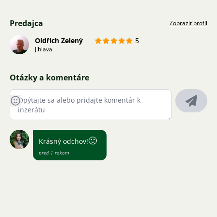
Predajca
Zobraziť profil
Oldřich Zelený
5
Jihlava
Otázky a komentáre
🙂
Krásný odchov!
pred 1 rokom