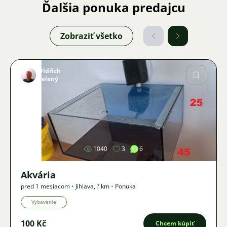
Ďalšia ponuka predajcu
Zobraziť všetko
Oldřich
Zelený
Obrázok
1040
3
6
Akvária
pred 1 mesiacom
•
Jihlava
,
? km
•
Ponuka
Vybavenie
100 Kč
Chcem kúpiť