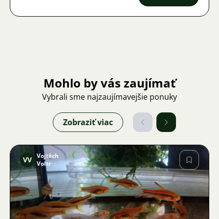
Mohlo by vás zaujímať
Vybrali sme najzaujímavejšie ponuky
Zobraziť viac
Vojtěch
VV
Voltr
Obrázok