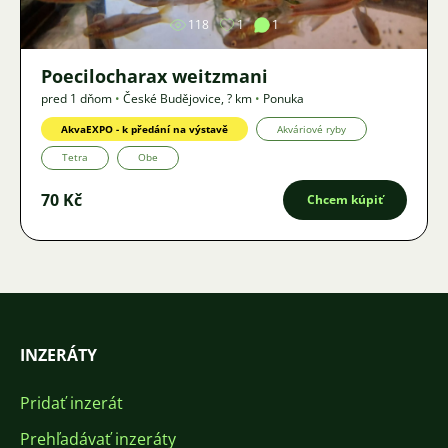
118
1
1
Poecilocharax weitzmani
pred 1 dňom
•
České Budějovice
,
? km
•
Ponuka
AkvaEXPO - k předání na výstavě
Akváriové ryby
Tetra
Obe
70 Kč
Chcem kúpiť
INZERÁTY
Pridať inzerát
Prehľadávať inzeráty