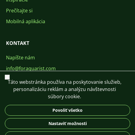
Prečítajte si
Mobilná aplikácia
KONTAKT
Napíšte nám
info@foraquarist.com
Zavrieť
+420 603 449 602
Táto webstránka používa na poskytovanie služieb,
personalizáciu reklám a analýzu návštevnosti
súbory cookie.
Povoliť všetko
CS
SK
EN
PL
DE
Nastaviť možnosti
© 2026 For Aquarist