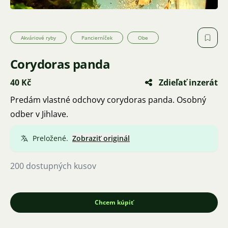
Akváriové ryby
Pancierníček
Obe
Corydoras panda
40 Kč
Zdieľať inzerát
Predám vlastné odchovy corydoras panda. Osobný
odber v Jihlave.
Preložené.
Zobraziť originál
200 dostupných kusov
Chcem kúpiť