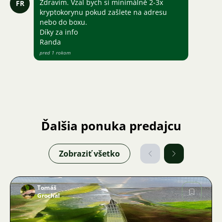
Zdravím. Vzal bych si minimálně 2-3x
FR
kryptokorynu pokud zašlete na adresu
nebo do boxu.
Díky za info
Randa
pred 1 rokom
Ďalšia ponuka predajcu
Zobraziť všetko
Tomáš
Grochal