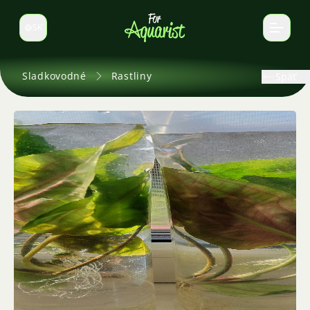
SK
Prepnúť jazyk
Sladkovodné
Rastliny
Späť