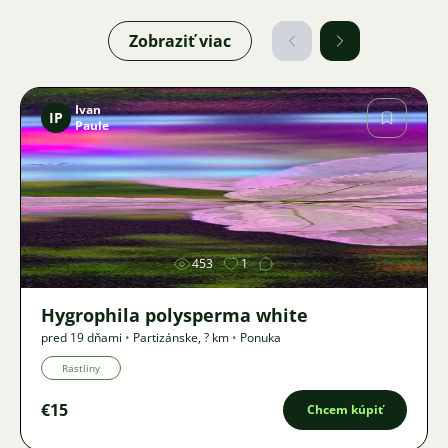
Zobraziť viac
Ivan
IP
Paule
Obrázok
453
1
Hygrophila polysperma white
pred 19 dňami
•
Partizánske
,
? km
•
Ponuka
Rastliny
€15
Chcem kúpiť