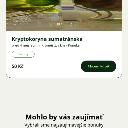
Obrázok
1397
2
Kryptokoryna sumatránska
pred 4 mesiacmi
•
Kroměříž
,
? km
•
Ponuka
Rastliny
50 Kč
Chcem kúpiť
Mohlo by vás zaujímať
Vybrali sme najzaujímavejšie ponuky