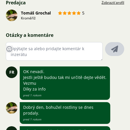
Predajca
Zobraziť profil
Tomáš Grochal
5
Kroměříž
Otázky a komentáre
OK nevadí.
FR
Jestli ještě budou tak mi určitě dejte vědět.
Vezmu
Díky za info
pred 1 rokom
Dobrý den, bohužel rostliny se dnes
prodaly.
pred 1 rokom