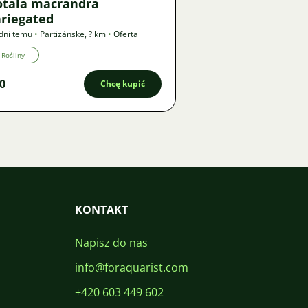
otala macrandra
ariegated
dni temu
•
Partizánske
,
? km
•
Oferta
Rośliny
0
Chcę kupić
KONTAKT
Napisz do nas
info@foraquarist.com
+420 603 449 602