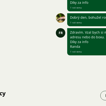
Díky za info
1 rok temu
Dobrý den, bohužel ros
1 rok temu
Zdravím. Vzal bych si
FR
adresu nebo do boxu.
Díky za info
Randa
1 rok temu
cy