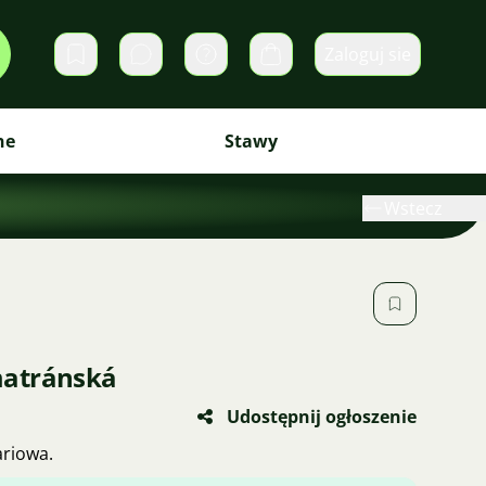
Zaloguj sie
Prywatne wiadomości
Koszyk
ne
Stawy
Wstecz
matránská
Udostępnij ogłoszenie
ariowa.