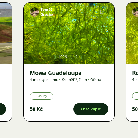
Tomáš
Grochal
Zdjęcie
1096
2
Mowa Guadeloupe
R
4 miesiące temu
•
Kroměříž
,
? km
•
Oferta
4 m
Rośliny
50 Kč
50
Chcę kupić