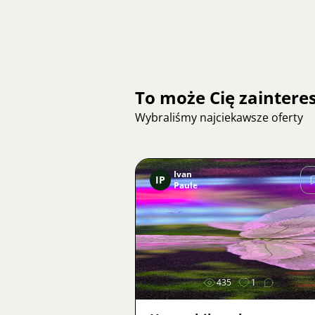
To może Cię zainter
Wybraliśmy najciekawsze oferty
Ivan
IP
Paule
Zdjęcie
435
1