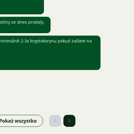
tliny se dnes prodaly.
 minimálně 2-3x kryptokorynu pokud zašlete na
Pokaż wszystko