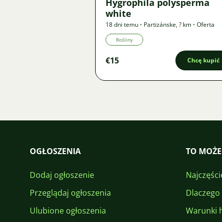
Hygrophila polysperma
white
18 dni temu
•
Partizánske
,
? km
•
Oferta
Rośliny
€15
Chcę kupić
OGŁOSZENIA
TO MOŻE
Dodaj ogłoszenie
Najczęści
Przeglądaj ogłoszenia
Dlaczego
Ulubione ogłoszenia
Warunki 