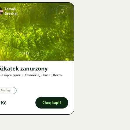
Tomáš
Grochal
Zdjęcie
1242
2
óżkatek zanurzony
iesiące temu
•
Kroměříž
,
? km
•
Oferta
Rośliny
 Kč
Chcę kupić