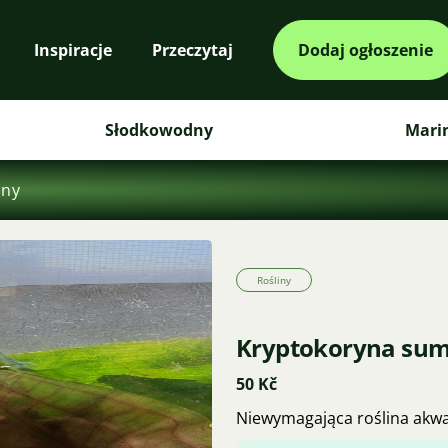
Inspiracje
Przeczytaj
Dodaj ogłoszenie
Słodkowodny
Mari
iny
Rośliny
Kryptokoryna su
50 Kč
Niewymagająca roślina akw