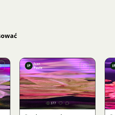
esować
Ivan
IP
I
Paule
Zdjęcie
377