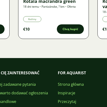
Rotala macrandra green
R
v
18 dni temu
•
Partizánske
,
? km
•
Oferta
18 
Rośliny
€10
€1
Chcę kupić
 CIĘ ZAINTERESOWAĆ
FOR AQUARIST
ej zadawane pytania
Strona główna
 warto dodawać ogłoszenia
Inspiracje
handlowe
Przeczytaj