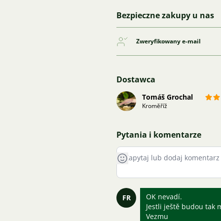
Bezpieczne zakupy u nas
Zweryfikowany e-mail
Dostawca
Tomáš Grochal
Kroměříž
Pytania i komentarze
OK nevadí.
FR
Jestli ještě budou tak 
Vezmu