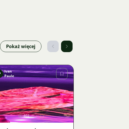
Pokaż więcej
Ivan
P
Paule
Zdjęcie
402