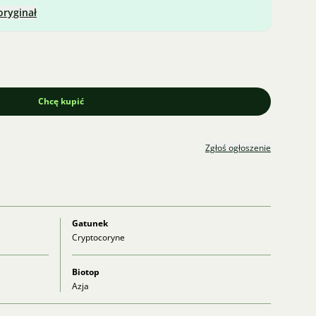
oryginał
Chcę kupić
Zgłoś ogłoszenie
Gatunek
Cryptocoryne
Biotop
Azja