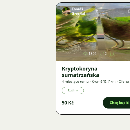
Tomáš
Grochal
Zdjęcie
1395
2
Kryptokoryna
sumatrzańska
4 miesiące temu
•
Kroměříž
,
? km
•
Oferta
Rośliny
50 Kč
Chcę kupić