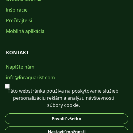
Inšpirácie
Prečítajte si
Mobilná aplikácia
KONTAKT
Napíšte nám
info@foraquarist.com
Zavrieť
+420 603 449 602
Táto webstránka používa na poskytovanie služieb,
personalizáciu reklám a analýzu návštevnosti
súbory cookie.
Povoliť všetko
CS
SK
EN
PL
DE
Nastaviť možnosti