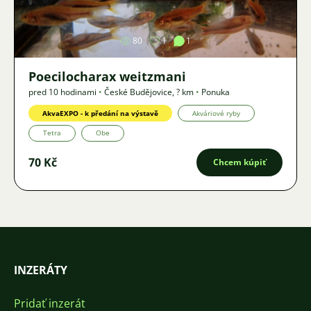
80
1
1
Poecilocharax weitzmani
pred 10 hodinami
•
České Budějovice
,
? km
•
Ponuka
AkvaEXPO - k předání na výstavě
Akváriové ryby
Tetra
Obe
70 Kč
Chcem kúpiť
INZERÁTY
Pridať inzerát