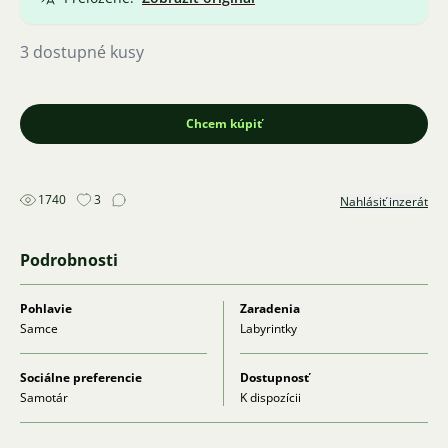
3 dostupné kusy
Chcem kúpiť
1740
3
Nahlásiť inzerát
Podrobnosti
Pohlavie
Zaradenia
Samce
Labyrintky
Sociálne preferencie
Dostupnosť
Samotár
K dispozícii