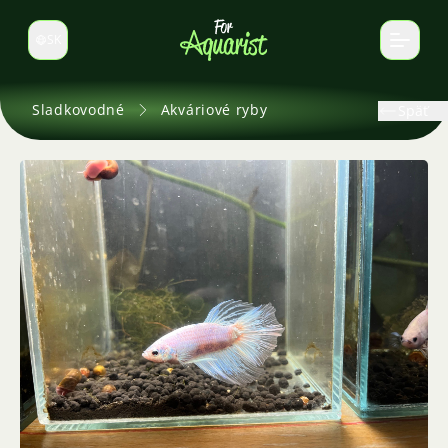
SK
Prepnúť jazyk
Sladkovodné
Akváriové ryby
Späť