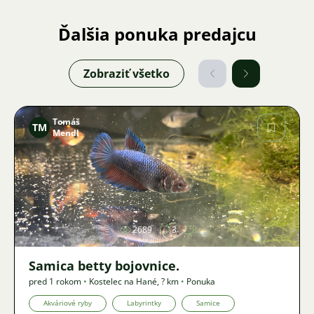
Ďalšia ponuka predajcu
Zobraziť všetko
Tomáš
TM
Mendl
Obrázok
2689
3
Samica betty bojovnice.
pred 1 rokom
•
Kostelec na Hané
,
? km
•
Ponuka
Akváriové ryby
Labyrintky
Samice