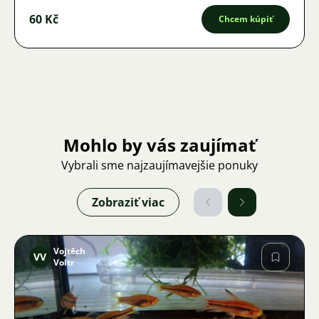
60 Kč
Chcem kúpiť
Mohlo by vás zaujímať
Vybrali sme najzaujímavejšie ponuky
Zobraziť viac
Vojtěch
VV
Voltr
Obrázok