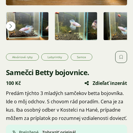
Akváriové ryby
Labyrintky
Samce
Samečci Betty bojovnice.
100 Kč
Zdieľať inzerát
Predám týchto 3 mladých samčekov betta bojovníka.
Ide o môj odchov. S chovom rád poradím. Cena je za
kus. Iba osobný odber v Kostelci na Hané, prípadne
môžem za príplatok po rozumnej vzdialenosti doviezť.
Preložené.
Zobraziť originál