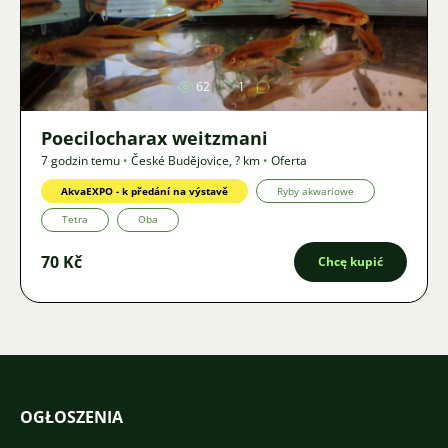
Zdjęcie
62
1
Poecilocharax weitzmani
7 godzin temu
•
České Budějovice
,
? km
•
Oferta
AkvaEXPO - k předání na výstavě
Ryby akwariowe
Tetra
Oba
70 Kč
Chcę kupić
OGŁOSZENIA