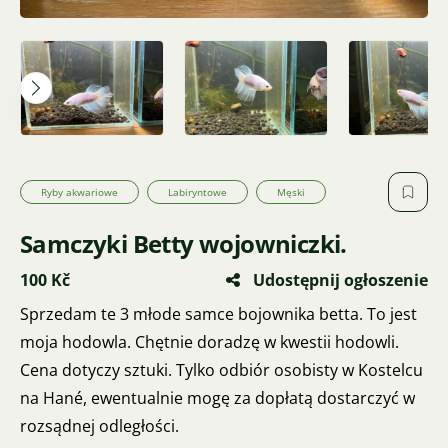
Ryby akwariowe
Labiryntowe
Męski
Samczyki Betty wojowniczki.
100 Kč
Udostępnij ogłoszenie
Sprzedam te 3 młode samce bojownika betta. To jest
moja hodowla. Chętnie doradzę w kwestii hodowli.
Cena dotyczy sztuki. Tylko odbiór osobisty w Kostelcu
na Hané, ewentualnie mogę za dopłatą dostarczyć w
rozsądnej odległości.