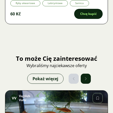
Ryby akwariowe
Labiryntowe
Samica
60 Kč
Chcę kupić
To może Cię zainteresować
Wybraliśmy najciekawsze oferty
Pokaż więcej
Vojtěch
VV
Voltr