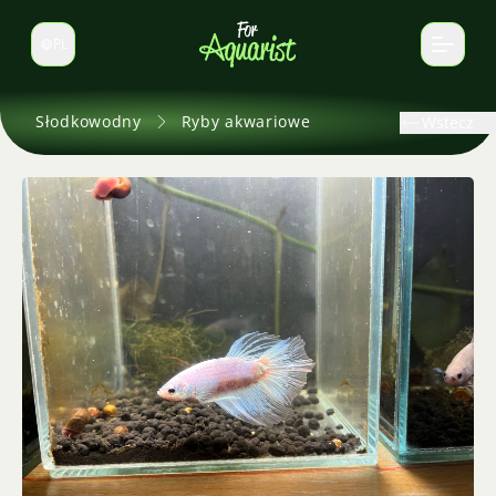
PL
Zmień język
Słodkowodny
Ryby akwariowe
Wstecz