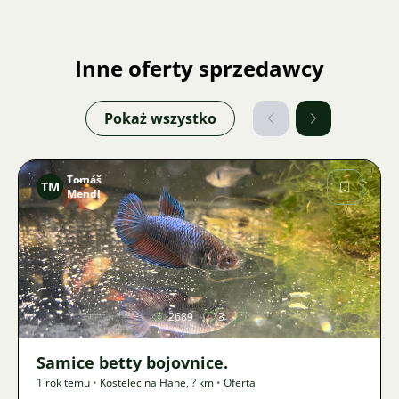
Inne oferty sprzedawcy
Pokaż wszystko
Tomáš
TM
Mendl
Zdjęcie
2689
3
Samice betty bojovnice.
1 rok temu
•
Kostelec na Hané
,
? km
•
Oferta