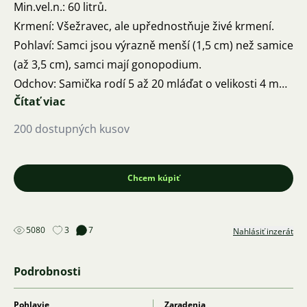
Min.vel.n.: 60 litrů.
Krmení: Všežravec, ale upřednostňuje živé krmení.
Pohlaví: Samci jsou výrazně menší (1,5 cm) než samice
(až 3,5 cm), samci mají gonopodium.
Odchov: Samička rodí 5 až 20 mláďat o velikosti 4 mm,
Čítať viac
Z těla samičky jsou plody stále v obalu vajíčka, které se
téměř okamžitě roztrhne.
200 dostupných kusov
Snášenlivost: Velmi klidná rybka, tendence ke
kanibalismu je velmi vzácná, jsou vhodné do
společnosti stejně velkých ryb.
Chcem kúpiť
Charakteristika: Základní barva je žlutavě šedá pro
obě pohlaví, břicho je světle šedé. Na bocích jsou 4
5080
3
7
Nahlásiť inzerát
(zřídka 3 nebo 5) černé kulaté nebo oválné skvrny.
Jsou náročné na čistotu vody!
Podrobnosti
Pohlavie
Zaradenia