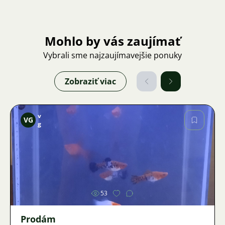
Mohlo by vás zaujímať
Vybrali sme najzaujímavejšie ponuky
Zobraziť viac
v
VG
g
Obrázok
53
Prodám