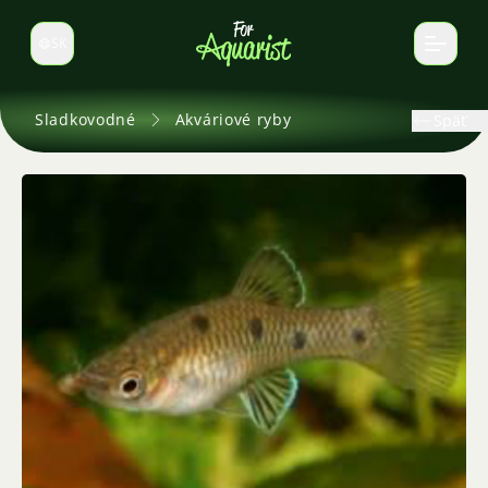
SK
Prepnúť jazyk
Sladkovodné
Akváriové ryby
Späť