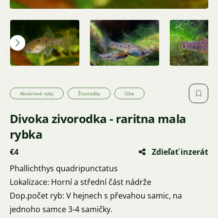
Akváriové ryby
Živorodky
Obe
Divoka zivorodka - raritna mala
rybka
€4
Zdieľať inzerát
Phallichthys quadripunctatus
Lokalizace: Horní a střední část nádrže
Dop.počet ryb: V hejnech s převahou samic, na
jednoho samce 3-4 samičky.