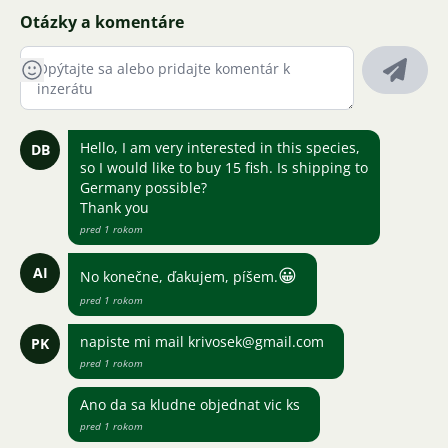
Otázky a komentáre
Hello, I am very interested in this species,
DB
so I would like to buy 15 fish. Is shipping to
Germany possible?
Thank you
pred 1 rokom
AI
😀
No konečne, ďakujem, píšem.
pred 1 rokom
napiste mi mail krivosek@gmail.com
PK
pred 1 rokom
Ano da sa kludne objednat vic ks
pred 1 rokom