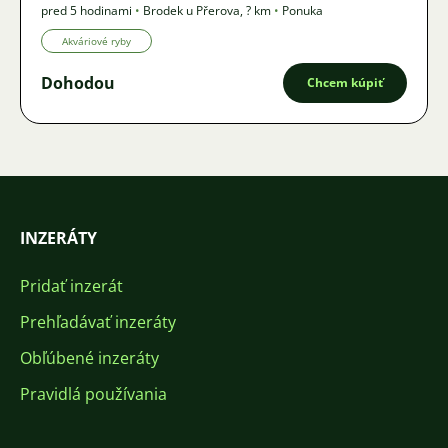
pred 5 hodinami
•
Brodek u Přerova
,
? km
•
Ponuka
Akváriové ryby
Dohodou
Chcem kúpiť
INZERÁTY
Pridať inzerát
Prehľadávať inzeráty
Obľúbené inzeráty
Pravidlá používania