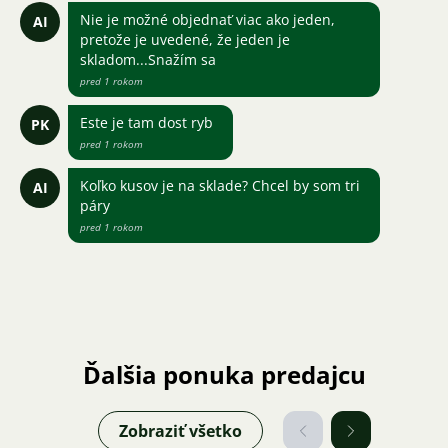
Nie je možné objednať viac ako jeden,
AI
pretože je uvedené, že jeden je
skladom...Snažím sa
pred 1 rokom
Este je tam dost ryb
PK
pred 1 rokom
Koľko kusov je na sklade? Chcel by som tri
AI
páry
pred 1 rokom
Ďalšia ponuka predajcu
Zobraziť všetko