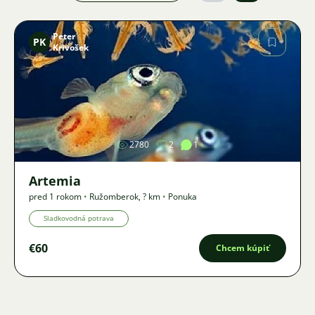
Peter
PK
Krivošek
Obrázok
2780
2
1
Artemia
pred 1 rokom
•
Ružomberok
,
? km
•
Ponuka
Sladkovodná potrava
€60
Chcem kúpiť