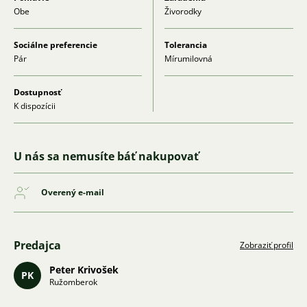
Obe
Živorodky
Sociálne preferencie
Tolerancia
Pár
Mírumilovná
Dostupnosť
K dispozícii
U nás sa nemusíte báť nakupovať
Overený e-mail
Predajca
Zobraziť profil
Peter Krivošek
PK
Ružomberok