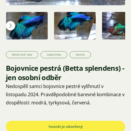
Akváriové ryby
Labyrintky
Samce
Bojovnice pestrá (Betta splendens) -
jen osobní odběr
Nedospělí samci bojovnice pestré vylíhnutí v
listopadu 2024. Pravděpodobné barevné kombinace v
dospělosti: modrá, tyrkysová, červená.
Inzerát je ukončený