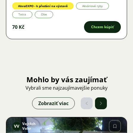
AkvaEXPO - k předání na výstavě
Akváriové ryby
Tetra
Obe
70 Kč
Chcem kúpiť
Mohlo by vás zaujímať
Vybrali sme najzaujímavejšie ponuky
Zobraziť viac
Vojtěch
VV
Voltr