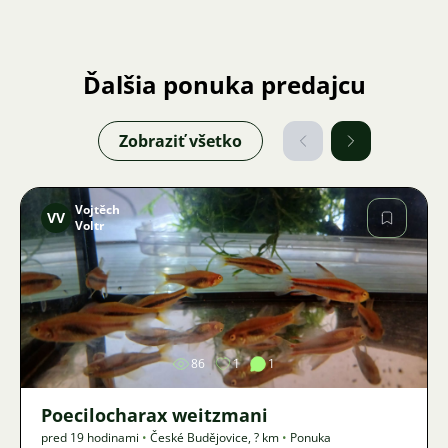
Ďalšia ponuka predajcu
Zobraziť všetko
Vojtěch
VV
Voltr
Obrázok
86
1
1
Poecilocharax weitzmani
pred 19 hodinami
•
České Budějovice
,
? km
•
Ponuka