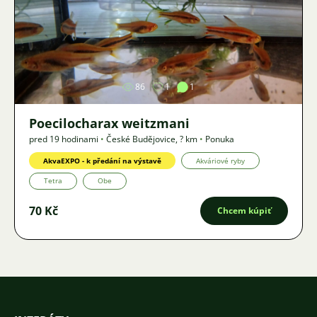
Obrázok
86
1
1
Poecilocharax weitzmani
pred 19 hodinami
•
České Budějovice
,
? km
•
Ponuka
AkvaEXPO - k předání na výstavě
Akváriové ryby
Tetra
Obe
70 Kč
Chcem kúpiť