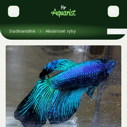
SK
Prepnúť jazyk
Sladkovodné
Akváriové ryby
Späť