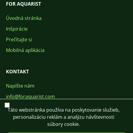
FOR AQUARIST
Úvodná stránka
Inšpirácie
Prečítajte si
Mobilná aplikácia
KONTAKT
Napíšte nám
info@foraquarist.com
Zavrieť
+420 603 449 602
Táto webstránka používa na poskytovanie služieb,
personalizáciu reklám a analýzu návštevnosti
súbory cookie.