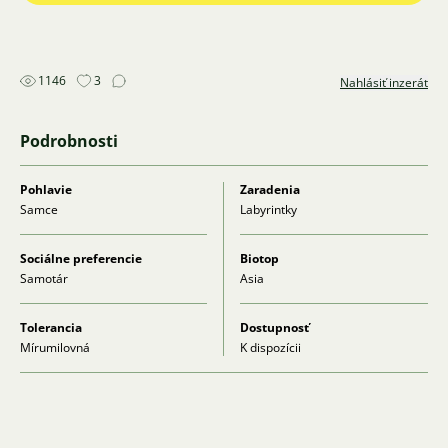
1146
3
Nahlásiť inzerát
Podrobnosti
Pohlavie
Zaradenia
Samce
Labyrintky
Sociálne preferencie
Biotop
Samotár
Asia
Tolerancia
Dostupnosť
Mírumilovná
K dispozícii