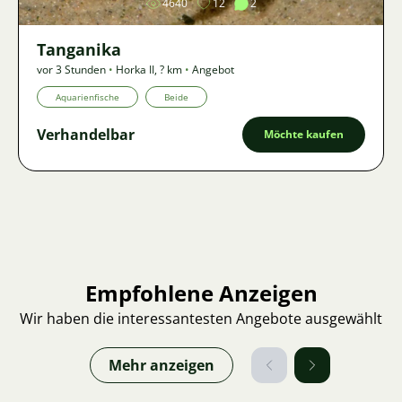
4640
12
2
Tanganika
vor 3 Stunden
•
Horka II
,
? km
•
Angebot
Aquarienfische
Beide
Verhandelbar
Möchte kaufen
Empfohlene Anzeigen
Wir haben die interessantesten Angebote ausgewählt
Mehr anzeigen