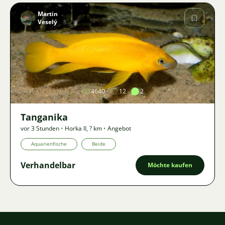
Martin
Veselý
Bild
4640
12
2
Tanganika
vor 3 Stunden
•
Horka II
,
? km
•
Angebot
Aquarienfische
Beide
Verhandelbar
Möchte kaufen