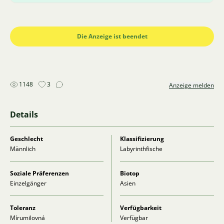
Die Anzeige ist beendet
1148
3
Anzeige melden
Details
Geschlecht
Klassifizierung
Männlich
Labyrinthfische
Soziale Präferenzen
Biotop
Einzelgänger
Asien
Toleranz
Verfügbarkeit
Mírumilovná
Verfügbar