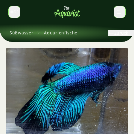
DE
Sprache wechseln
Süßwasser
Aquarienfische
Zurück