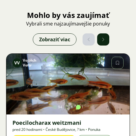
Mohlo by vás zaujímať
Vybrali sme najzaujímavejšie ponuky
Zobraziť viac
Vojtěch
VV
Voltr
Obrázok
94
1
1
Poecilocharax weitzmani
pred 20 hodinami
•
České Budějovice
,
? km
•
Ponuka