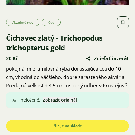
Akváriové ryby
Obe
Čichavec zlatý - Trichopodus
trichopterus gold
20 Kč
Zdieľať inzerát
pokojná, mierumilovná ryba dorastajúca cca do 10
cm, vhodná do väčšieho, dobre zarasteného akvária.
Predajná veľkosť + 4,5 cm, osobný odber v Prostějově.
Preložené.
Zobraziť originál
Nie je na sklade