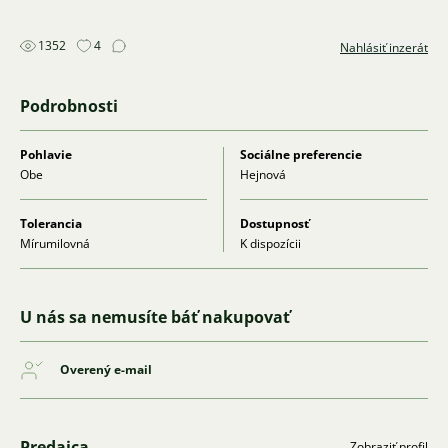
1352
4
Nahlásiť inzerát
Podrobnosti
Pohlavie
Sociálne preferencie
Obe
Hejnová
Tolerancia
Dostupnosť
Mírumilovná
K dispozícii
U nás sa nemusíte báť nakupovať
Overený e-mail
Predajca
Zobraziť profil