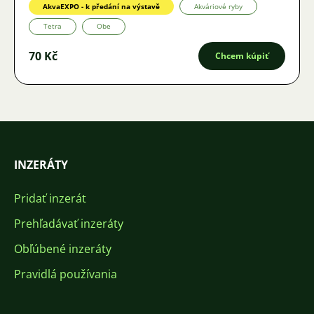
AkvaEXPO - k předání na výstavě
Akváriové ryby
Tetra
Obe
70 Kč
Chcem kúpiť
INZERÁTY
Pridať inzerát
Prehľadávať inzeráty
Obľúbené inzeráty
Pravidlá používania