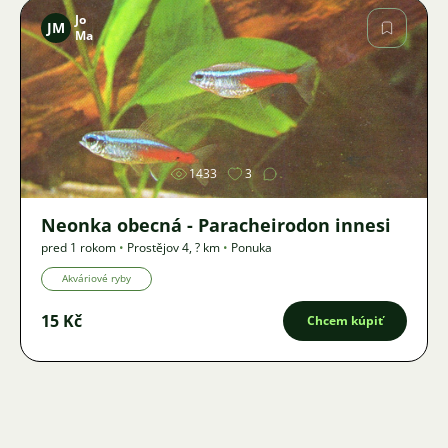
Jo
JM
Ma
Obrázok
1433
3
Neonka obecná - Paracheirodon innesi
pred 1 rokom
•
Prostějov 4
,
? km
•
Ponuka
Akváriové ryby
15 Kč
Chcem kúpiť