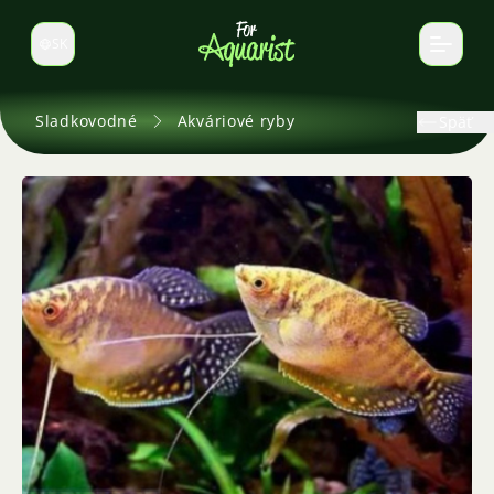
SK
Prepnúť jazyk
Sladkovodné
Akváriové ryby
Späť