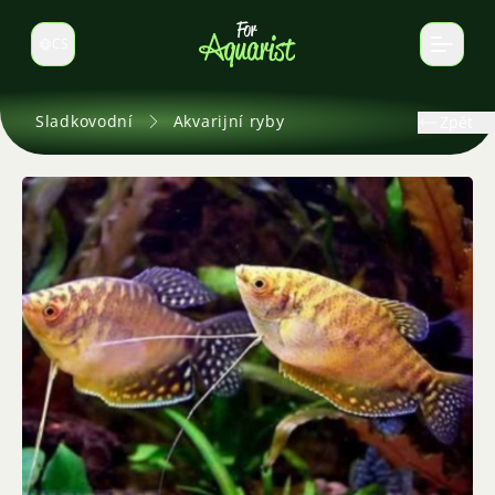
CS
Select language
Sladkovodní
Akvarijní ryby
Zpět