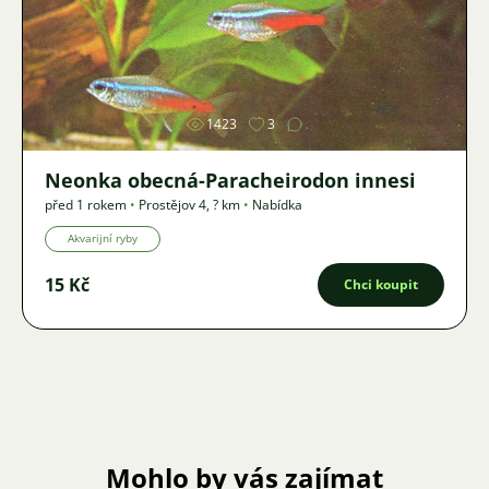
Obrázek
1423
3
Neonka obecná-Paracheirodon innesi
před 1 rokem
•
Prostějov 4
,
? km
•
Nabídka
Akvarijní ryby
15 Kč
Chci koupit
Mohlo by vás zajímat