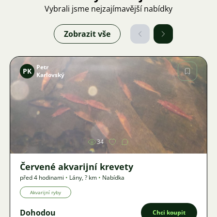
Vybrali jsme nejzajímavější nabídky
Zobrazit vše
Petr
PK
Karlovský
Obrázek
34
Červené akvarijní krevety
před 4 hodinami
•
Lány
,
? km
•
Nabídka
Akvarijní ryby
Dohodou
Chci koupit