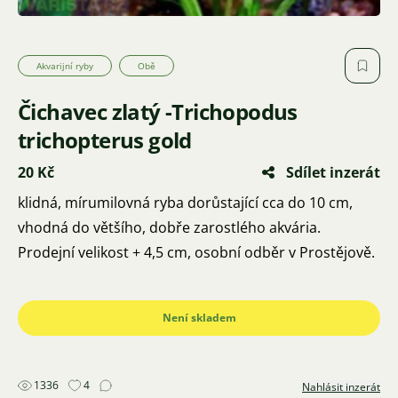
Akvarijní ryby
Obě
Čichavec zlatý -Trichopodus
trichopterus gold
20 Kč
Sdílet inzerát
klidná, mírumilovná ryba dorůstající cca do 10 cm,
vhodná do většího, dobře zarostlého akvária.
Prodejní velikost + 4,5 cm, osobní odběr v Prostějově.
Není skladem
1336
4
Nahlásit inzerát