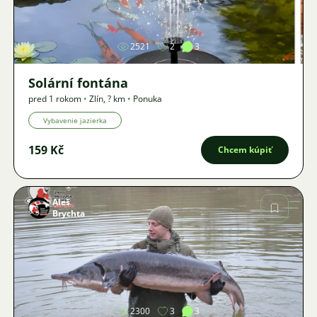
Obrázok
2521
2
3
Solární fontána
pred 1 rokom
•
Zlín
,
? km
•
Ponuka
Vybavenie jazierka
159 Kč
Chcem kúpiť
Aleš
Brychta
Obrázok
2300
3
3