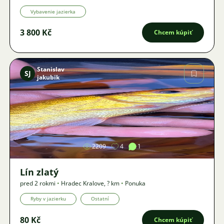
Vybavenie jazierka
3 800 Kč
Chcem kúpiť
Stanislav
SJ
jakubik
Obrázok
2209
4
1
Lín zlatý
pred 2 rokmi
•
Hradec Kralove
,
? km
•
Ponuka
Ryby v jazierku
Ostatní
80 Kč
Chcem kúpiť