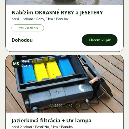
Nabízím OKRASNÉ RYBY a JESETERY
pred 1 rokom
•
Rohy
,
? km
•
Ponuka
Ryby v jazierku
Dohodou
Chcem kúpiť
Martin
MS
Skala
Obrázok
2296
2
Jazierková filtrácia + UV lampa
pred 2 rokmi
•
Postřižín
,
? km
•
Ponuka