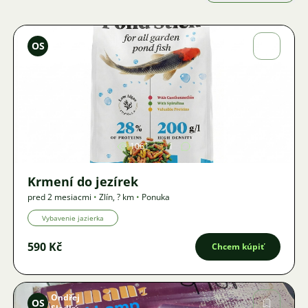
Ondřej
OS
Sladký
Obrázok
1061
1
Krmení do jezírek
pred 2 mesiacmi
•
Zlín
,
? km
•
Ponuka
Vybavenie jazierka
590 Kč
Chcem kúpiť
Ondřej
OS