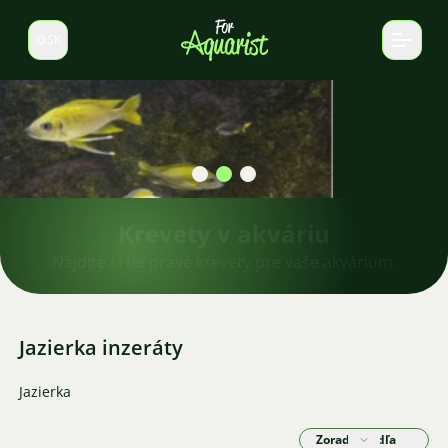
SK
Prepnúť jazyk
Krevety v akváriu
Nájdite si tie pravé krevety pre vaše akvárium.
Jazierka inzeráty
Jazierka
Zoradiť podľa