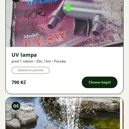
Sladký
Obrázok
1467
UV lampa
pred 1 rokom
•
Zlín
,
? km
•
Ponuka
Vybavenie jazierka
790 Kč
Chcem kúpiť
Ondřej
OS
Sladký