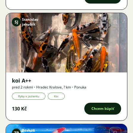
Stanislav
SJ
jakubik
Obrázok
1950
5
koi A++
pred 2 rokmi
•
Hradec Kralove
,
? km
•
Ponuka
Ryby v jazierku
Koi
130 Kč
Chcem kúpiť
Zdeněk
ZP