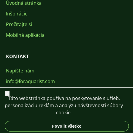
Úvodná stránka
Inšpirácie
Prečítajte si
Mobilná aplikácia
KONTAKT
Napíšte nám
info@foraquarist.com
+420 603 449 602
Zavrieť
Táto webstránka používa na poskytovanie služieb,
personalizáciu reklám a analýzu návštevnosti súbory
cookie.
Povoliť všetko