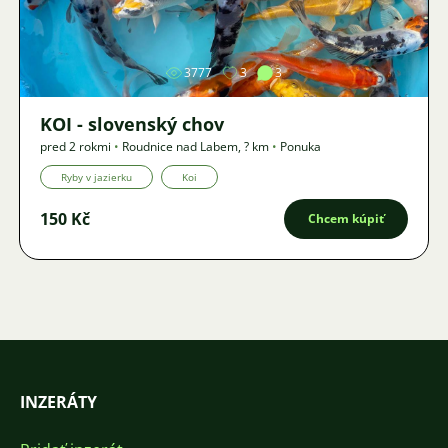
Obrázok
3777
3
3
KOI - slovenský chov
pred 2 rokmi
•
Roudnice nad Labem
,
? km
•
Ponuka
Ryby v jazierku
Koi
150 Kč
Chcem kúpiť
INZERÁTY