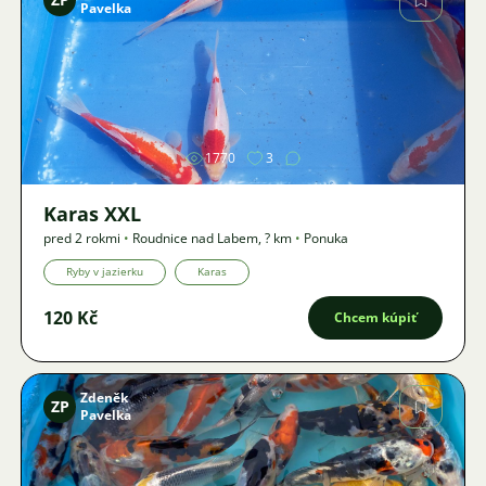
Pavelka
Obrázok
1770
3
Karas XXL
pred 2 rokmi
•
Roudnice nad Labem
,
? km
•
Ponuka
Ryby v jazierku
Karas
120 Kč
Chcem kúpiť
Zdeněk
ZP
Pavelka