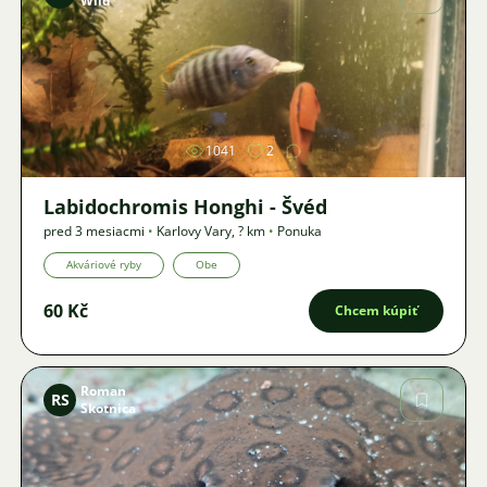
Wild
Obrázok
1041
2
Labidochromis Honghi - Švéd
pred 3 mesiacmi
•
Karlovy Vary
,
? km
•
Ponuka
Akváriové ryby
Obe
60 Kč
Chcem kúpiť
Roman
RS
Skotnica