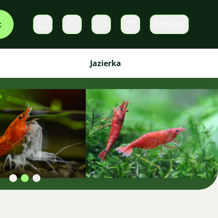
t
Prihlásiť
Súkromné správy
Košík
Jazierka