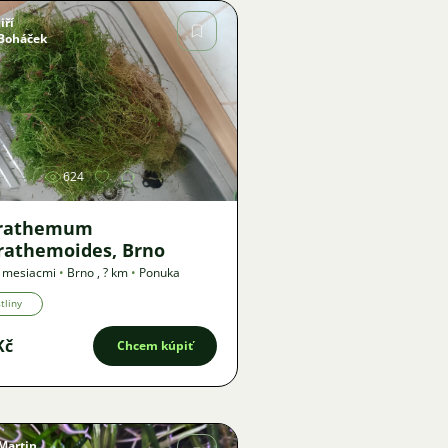
Jiří
Boháček
Obrázok
624
rathemum
rathemoides, Brno
2 mesiacmi
•
Brno
,
? km
•
Ponuka
tliny
Kč
Chcem kúpiť
Martin