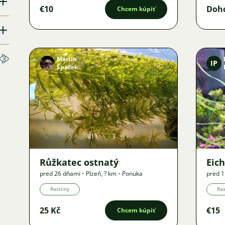
€10
Doh
Chcem kúpiť
Martin
IP
Špaček
Obrázok
811
3
Růžkatec ostnatý
Eic
pred 26 dňami
•
Plzeň
,
? km
•
Ponuka
pred 
Ponuk
Rastliny
Ras
25 Kč
€15
Chcem kúpiť