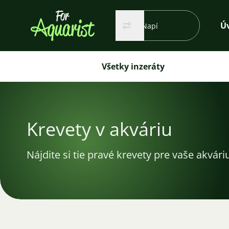
Vyhľadávanie...
Ú
Hľadať
Hľadať
Všetky inzeráty
Krevety v akváriu
Nájdite si tie pravé krevety pre vaše akvár