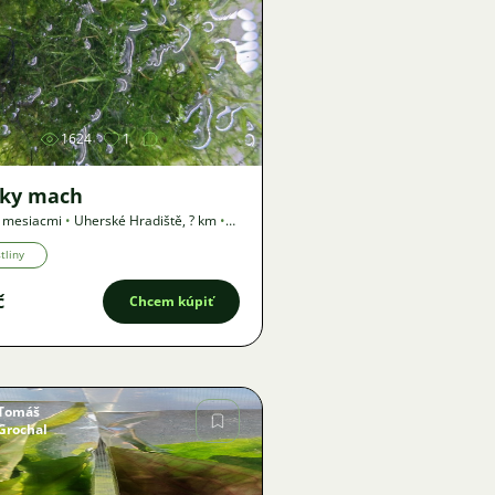
Obrázok
1624
1
sky mach
3 mesiacmi
•
Uherské Hradiště
,
? km
•
a
tliny
č
Chcem kúpiť
Tomáš
Grochal