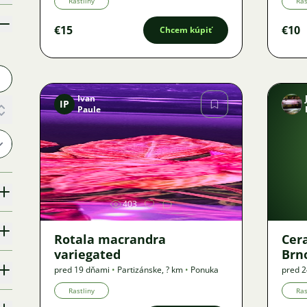
Rastliny
Ras
€15
€10
Chcem kúpiť
Ivan
IP
Paule
Obrázok
403
Rotala macrandra
Cer
variegated
Brn
pred 19 dňami
•
Partizánske
,
? km
•
Ponuka
pred 
Rastliny
Ras