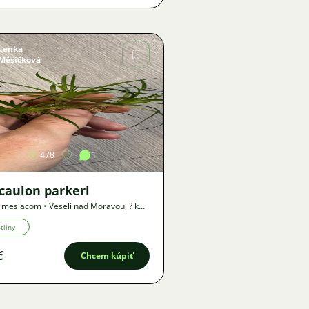
Lenka
Měsíčková
Obrázok
478
1
ocaulon parkeri
1 mesiacom
•
Veselí nad Moravou
,
? km
ka
tliny
č
Chcem kúpiť