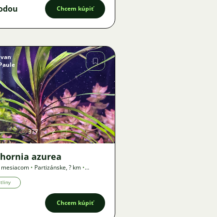
odou
Chcem kúpiť
Ivan
Paule
Obrázok
377
2
hhornia azurea
1 mesiacom
•
Partizánske
,
? km
•
a
tliny
Chcem kúpiť