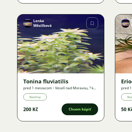
Lenka
Měsíčková
Obrázok
368
2
Tonina fluviatilis
Eri
pred 1 mesiacom
•
Veselí nad Moravou
,
? km
pred 
•
Ponuka
•
Ponu
Rastliny
Ras
200 Kč
50 K
Chcem kúpiť