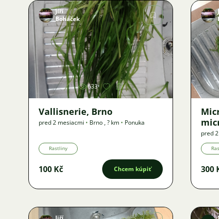
Jiří
Boháček
Obrázok
633
Vallisnerie, Brno
Mic
mic
pred 2 mesiacmi
•
Brno
,
? km
•
Ponuka
pred 
Rastliny
Ras
100 Kč
300 
Chcem kúpiť
Jiří