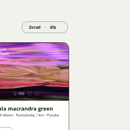
Zoradiť podľa
Ivan
Paule
Obrázok
390
ala macrandra green
19 dňami
•
Partizánske
,
? km
•
Ponuka