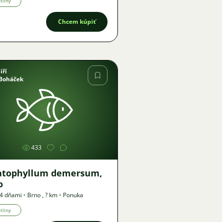
tliny
Chcem kúpiť
Jiří
Boháček
Obrázok
433
atophyllum demersum,
o
24 dňami
•
Brno
,
? km
•
Ponuka
tliny