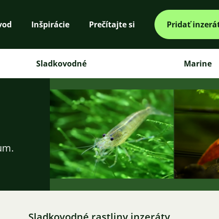
vod
Inšpirácie
Prečítajte si
Pridať inzerá
Sladkovodné
Marine
ium.
Sladkovodné rastliny inzeráty