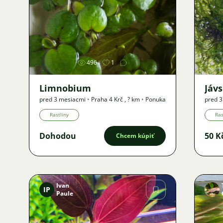
Obrázok
496
1
Limnobium
Jáv
pred 3 mesiacmi
•
Praha 4 Krč
,
? km
•
Ponuka
pred 
Ponuk
Rastliny
Ras
Dohodou
50 K
Chcem kúpiť
Ivan
IP
Paule