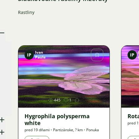
Rastliny
Ivan
IP
IP
Paule
Obrázok
445
1
Hygrophila polysperma
Rot
white
pred 
pred 19 dňami
•
Partizánske
,
? km
•
Ponuka