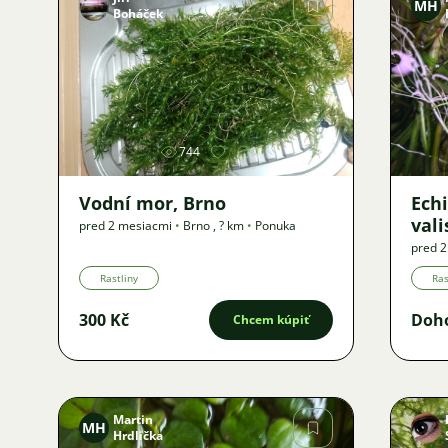
MH
Boháček
Obrázok
744
Vodní mor, Brno
Ech
vali
pred 2 mesiacmi
•
Brno
,
? km
•
Ponuka
pred 
Rastliny
Ras
300 Kč
Doh
Chcem kúpiť
Martin
MH
Hrdlička