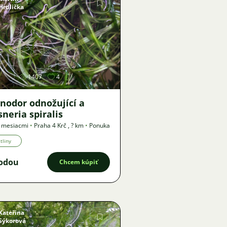
Hrdlička
Obrázok
1407
4
inodor odnožující a
sneria spiralis
2 mesiacmi
•
Praha 4 Krč
,
? km
•
Ponuka
tliny
odou
Chcem kúpiť
Kateřina
Sýkorová