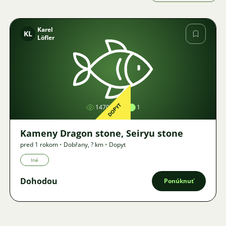
Karel
KL
Löfler
Obrázok
DOPYT
1470
1
Kameny Dragon stone, Seiryu stone
pred 1 rokom
•
Dobřany
,
? km
•
Dopyt
Iné
Dohodou
Ponúknuť