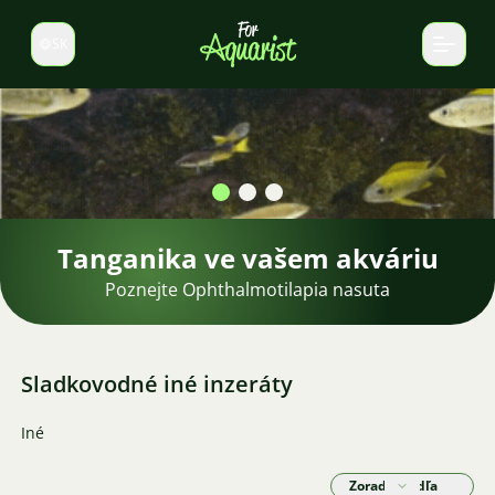
SK
Prepnúť jazyk
Tanganika ve vašem akváriu
Poznejte Ophthalmotilapia nasuta
Sladkovodné iné inzeráty
Iné
Zoradiť podľa