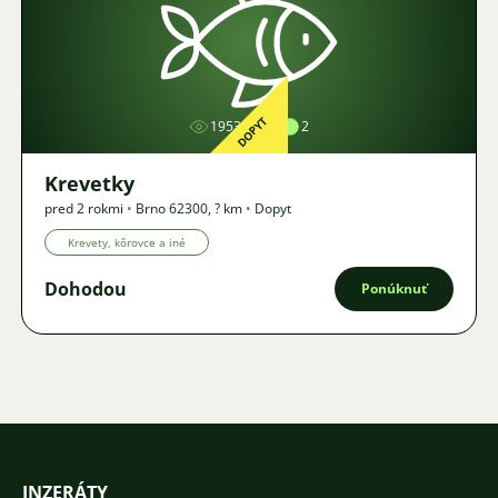
Obrázok
DOPYT
1953
2
Krevetky
pred 2 rokmi
•
Brno 62300
,
? km
•
Dopyt
Krevety, kôrovce a iné
Dohodou
Ponúknuť
INZERÁTY