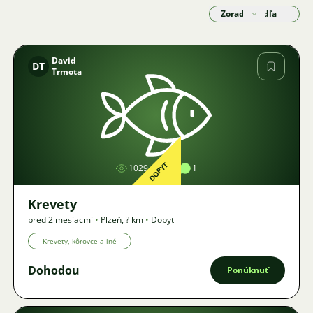
Zoradiť podľa
David
DT
Trmota
Obrázok
DOPYT
1029
1
1
Krevety
pred 2 mesiacmi
•
Plzeň
,
? km
•
Dopyt
Krevety, kôrovce a iné
Dohodou
Ponúknuť