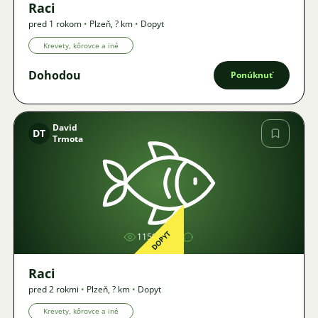
Raci
pred 1 rokom
•
Plzeň
,
? km
•
Dopyt
Krevety, kôrovce a iné
Dohodou
Ponúknuť
David
DT
Trmota
Obrázok
DOPYT
1159
Raci
pred 2 rokmi
•
Plzeň
,
? km
•
Dopyt
Krevety, kôrovce a iné