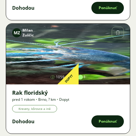
Dohodou
Ponúknuť
Milan
MZ
Zuščic
Obrázok
DOPYT
1059
2
1
Rak floridský
pred 1 rokom
•
Brno
,
? km
•
Dopyt
Krevety, kôrovce a iné
Dohodou
Ponúknuť