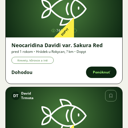
Obrázok
DOPYT
744
Neocaridina Davidi var. Sakura Red
pred 1 rokom
•
Hrádek u Rokycan
,
? km
•
Dopyt
Krevety, kôrovce a iné
Dohodou
Ponúknuť
David
DT
Trmota
Obrázok