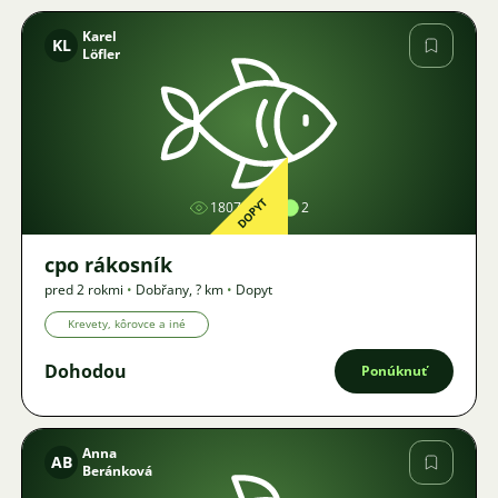
Karel
KL
Löfler
Obrázok
DOPYT
1807
2
cpo rákosník
pred 2 rokmi
•
Dobřany
,
? km
•
Dopyt
Krevety, kôrovce a iné
Dohodou
Ponúknuť
Anna
AB
Beránková