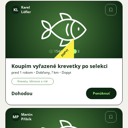
Karel
KL
Löfler
Obrázok
DOPYT
1544
3
Koupím vyřazené krevetky po selekci
pred 1 rokom
•
Dobřany
,
? km
•
Dopyt
Krevety, kôrovce a iné
Dohodou
Ponúknuť
Martin
MP
Přibík