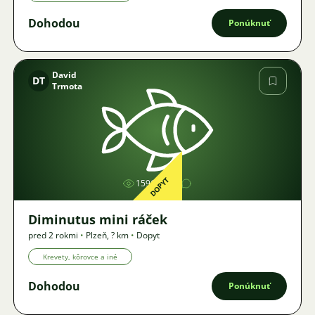
Dohodou
Ponúknuť
David
DT
Trmota
Obrázok
DOPYT
1596
Diminutus mini ráček
pred 2 rokmi
•
Plzeň
,
? km
•
Dopyt
Krevety, kôrovce a iné
Dohodou
Ponúknuť