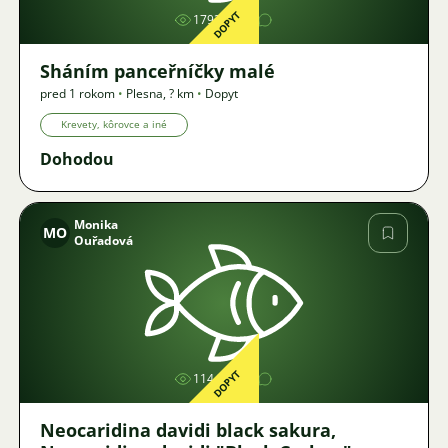
DOPYT
1793
Sháním panceřníčky malé
pred 1 rokom
•
Plesna
,
? km
•
Dopyt
Krevety, kôrovce a iné
Dohodou
Monika
MO
Ouřadová
Obrázok
DOPYT
1144
Neocaridina davidi black sakura,