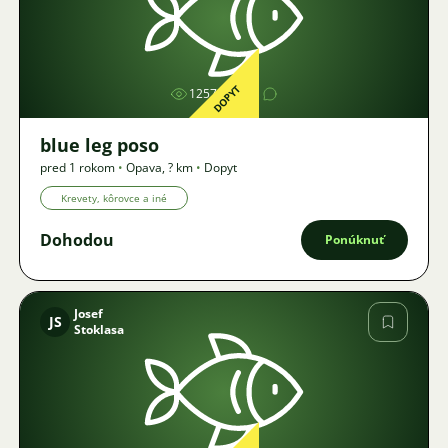
Obrázok
DOPYT
1257
1
blue leg poso
pred 1 rokom
•
Opava
,
? km
•
Dopyt
Krevety, kôrovce a iné
Dohodou
Ponúknuť
Josef
JS
Stoklasa
Obrázok