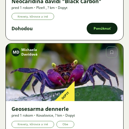
Neocaridina davidi "Black Carbon"
pred 1 rokom
•
Plzeň
,
? km
•
Dopyt
Krevety, kôrovce a iné
Dohodou
Ponúknuť
Michaela
MD
Davidová
Obrázok
DOPYT
1453
3
Geosesarma dennerle
pred 1 rokom
•
Kovalovice
,
? km
•
Dopyt
Krevety, kôrovce a iné
Obe