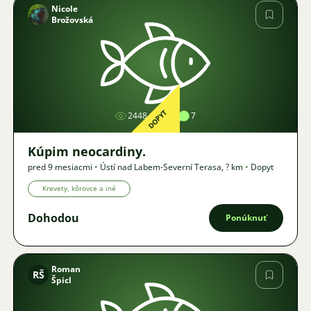
Nicole
Brožovská
Obrázok
DOPYT
2448
1
7
Kúpim neocardiny.
pred 9 mesiacmi
•
Ústí nad Labem-Severní Terasa
,
? km
•
Dopyt
Krevety, kôrovce a iné
Dohodou
Ponúknuť
Roman
RŠ
Špicl