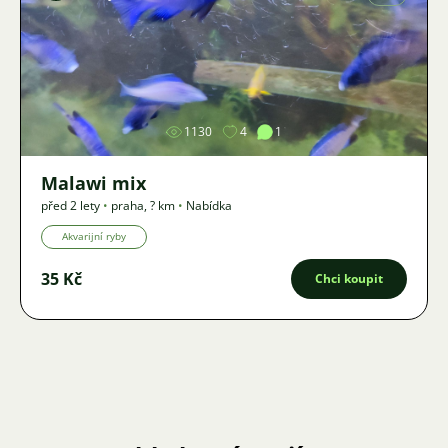
Obrázek
1130
4
1
Malawi mix
před 2 lety
•
praha
,
? km
•
Nabídka
Akvarijní ryby
35 Kč
Chci koupit