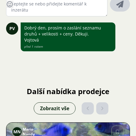
Dobrý den, prosím o zaslání seznamu
PV
druhů + velikosti + ceny. Děkuji.
Vojtová
před 1 rokem
Další nabídka prodejce
Zobrazit vše
Mario
MN
Nandy