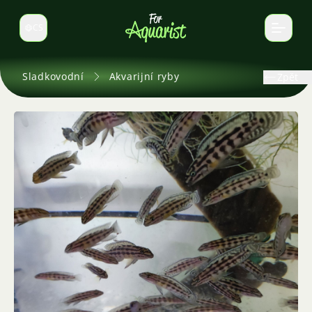
CS
Select language
Sladkovodní
Akvarijní ryby
Zpět