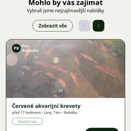
Mohlo by vás zajímat
Vybrali jsme nejzajímavější nabídky
Zobrazit vše
Petr
PK
Karlovský
Obrázek
49
Červené akvarijní krevety
před 17 hodinami
•
Lány
,
? km
•
Nabídka
Akvarijní ryby