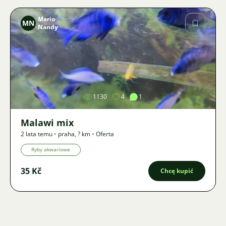
Mario
MN
Nandy
Zdjęcie
1130
4
1
Malawi mix
2 lata temu
•
praha
,
? km
•
Oferta
Ryby akwariowe
35 Kč
Chcę kupić