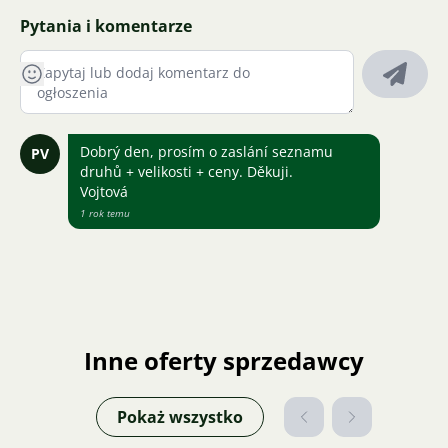
Pytania i komentarze
Dobrý den, prosím o zaslání seznamu
PV
druhů + velikosti + ceny. Děkuji.
Vojtová
1 rok temu
Inne oferty sprzedawcy
Pokaż wszystko