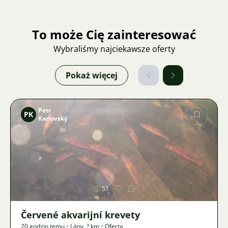
To może Cię zainteresować
Wybraliśmy najciekawsze oferty
Pokaż więcej
Petr
PK
Karlovský
Zdjęcie
51
Červené akvarijní krevety
20 godzin temu
•
Lány
,
? km
•
Oferta