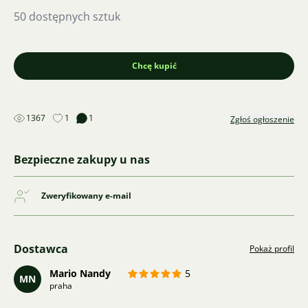
50 dostępnych sztuk
Chcę kupić
1367
1
1
Zgłoś ogłoszenie
Bezpieczne zakupy u nas
Zweryfikowany e-mail
Dostawca
Pokaż profil
Mario Nandy
5
MN
praha