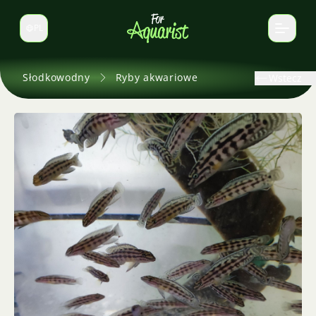
PL
Zmień język
Słodkowodny
Ryby akwariowe
Wstecz