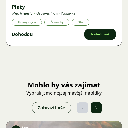
Platy
před 6 měsíci
•
Ostrava
,
? km
•
Poptávka
Akvarijní ryby
Živorodky
Obě
Dohodou
Nabídnout
Mohlo by vás zajímat
Vybrali jsme nejzajímavější nabídky
Zobrazit vše
Petr