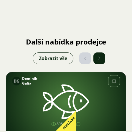
Další nabídka prodejce
Zobrazit vše
Dominik
DG
Galia
Obrázek
POPTÁVKA
895
1