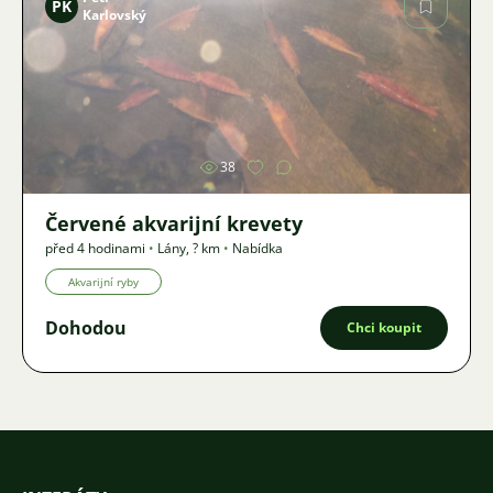
PK
Karlovský
Obrázek
38
Červené akvarijní krevety
před 4 hodinami
•
Lány
,
? km
•
Nabídka
Akvarijní ryby
Dohodou
Chci koupit