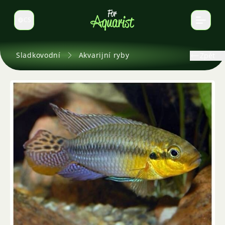
CS
Select language
Sladkovodní
Akvarijní ryby
Zpět