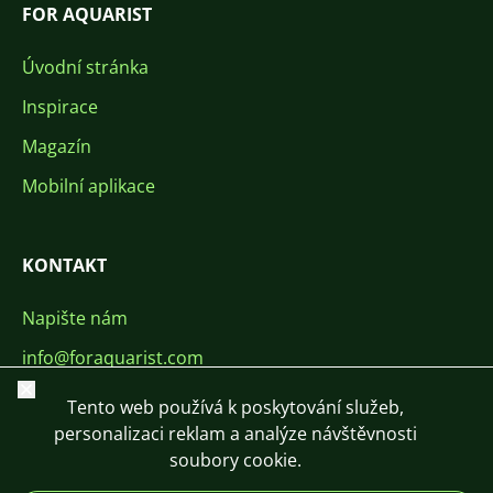
FOR AQUARIST
Úvodní stránka
Inspirace
Magazín
Mobilní aplikace
KONTAKT
Napište nám
info@foraquarist.com
Zavřít
+420 603 449 602
Tento web používá k poskytování služeb,
personalizaci reklam a analýze návštěvnosti
soubory cookie.