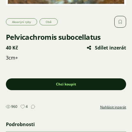
Akvarijní ryby
Obě
Pelvicachromis subocellatus
40 Kč
Sdílet inzerát
3cm+
Chci koupit
960
4
Nahlásit inzerát
Podrobnosti