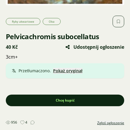
Ryby akwariowe
Oba
Pelvicachromis subocellatus
40 Kč
Udostępnij ogłoszenie
3cm+
Przetłumaczono.
Pokaż oryginał
Chcę kupić
956
4
Zgłoś ogłoszenie