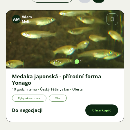
Adam
AM
Molin
Zdjęcie
2475
4
1
Medaka japonská - přírodní forma
Yonago
10 godzin temu
•
Český Těšín
,
? km
•
Oferta
Ryby akwariowe
Oba
Do negocjacji
Chcę kupić