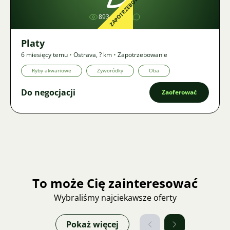
ZAPOTRZEBOWANIE
893
1
Platy
6 miesięcy temu
•
Ostrava
,
? km
•
Zapotrzebowanie
Ryby akwariowe
Żyworódky
Oba
Do negocjacji
Zaoferować
To może Cię zainteresować
Wybraliśmy najciekawsze oferty
Pokaż więcej