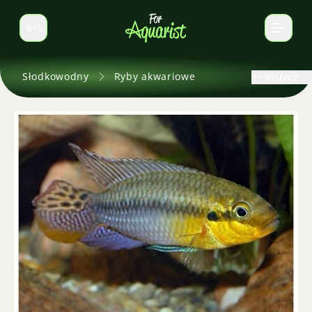
PL
Zmień język
Słodkowodny
Ryby akwariowe
Wstecz