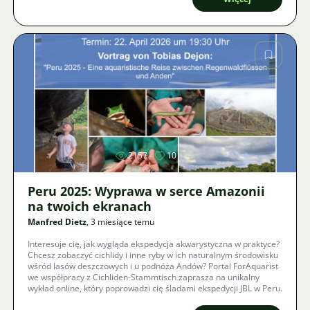
Zdjęcie
2157
10
Peru 2025: Wyprawa w serce Amazonii
na twoich ekranach
Manfred Dietz
, 3 miesiące temu
Interesuje cię, jak wygląda ekspedycja akwarystyczna w praktyce?
Chcesz zobaczyć cichlidy i inne ryby w ich naturalnym środowisku
wśród lasów deszczowych i u podnóża Andów? Portal ForAquarist
we współpracy z Cichliden-Stammtisch zaprasza na unikalny
wykład online, który poprowadzi cię śladami ekspedycji JBL w Peru.