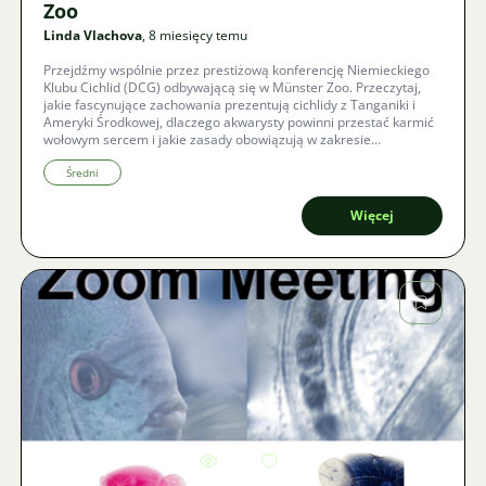
Zoo
Linda Vlachova
, 8 miesięcy temu
Przejdźmy wspólnie przez prestiżową konferencję Niemieckiego
Klubu Cichlid (DCG) odbywającą się w Münster Zoo. Przeczytaj,
jakie fascynujące zachowania prezentują cichlidy z Tanganiki i
Ameryki Środkowej, dlaczego akwarysty powinni przestać karmić
wołowym sercem i jakie zasady obowiązują w zakresie
prawidłowego żywienia i przygotowania wody. Dowiedz się,
dlaczego to międzynarodowe spotkanie było akwarystycznym
Średni
huraganem, który zachwycił nawet najbardziej doświadczonych
hodowców.
Więcej
Zdjęcie
3691
8