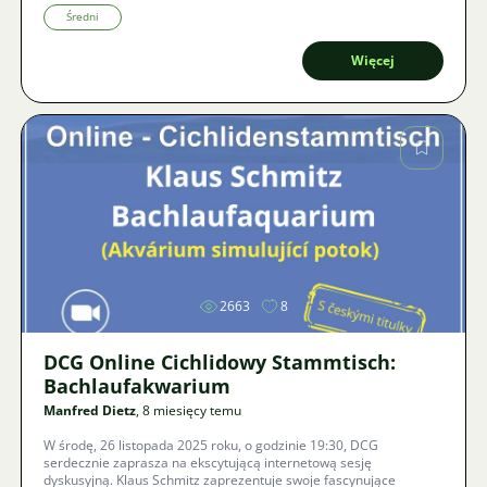
przez Aquario & spol. n.o. mimo trudnych i szybkich terminów,
potwierdziło, że scena akwarystyczna wciąż ma aktywnych i
Średni
bezinteresownych organizatorów. W Brnie na Akwarystycznej
jesieni Cyperus 2025 odbyły się dwa znakomite wykłady: RNDr.
Więcej
Pavel Slanina szczegółowo przedstawił fascynujące "skalomilce"
rodzaju Petrochromis z jeziora Tanganika, gdzie wyjaśnił mity i
fakty dotyczące hodowli tych pielęgnic. Ing. Vladimír Fábry w
swoim wykładzie "Papaïchton tam i z powrotem" zabrał nas na
ekspedycję do Gujany Francuskiej w poszukiwaniu halanczyków i
innych gatunków w ich naturalnym biotopie. Czeska scena
akwarystyczna jest pełna entuzjastów i warto do nich dołączyć!
Czekamy na kolejny edycję w roku 2026.
Zdjęcie
2663
8
DCG Online Cichlidowy Stammtisch:
Bachlaufakwarium
Manfred Dietz
, 8 miesięcy temu
W środę, 26 listopada 2025 roku, o godzinie 19:30, DCG
serdecznie zaprasza na ekscytującą internetową sesję
dyskusyjną. Klaus Schmitz zaprezentuje swoje fascynujące