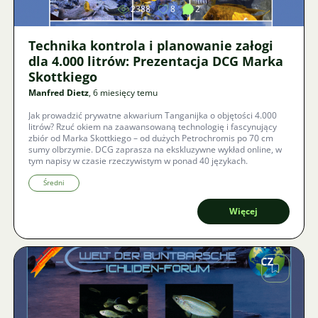
2388
8
2
Technika kontrola i planowanie załogi
dla 4.000 litrów: Prezentacja DCG Marka
Skottkiego
Manfred Dietz
, 6 miesięcy temu
Jak prowadzić prywatne akwarium Tanganijka o objętości 4.000
litrów? Rzuć okiem na zaawansowaną technologię i fascynujący
zbiór od Marka Skottkiego – od dużych Petrochromis po 70 cm
sumy olbrzymie. DCG zaprasza na ekskluzywne wykład online, w
tym napisy w czasie rzeczywistym w ponad 40 językach.
Średni
Więcej