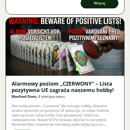
Więcej
Zdjęcie
2936
12
1
Alarmowy poziom „CZERWONY” – Lista
pozytywna UE zagraża naszemu hobby!
Manfred Dietz
, 4 miesiące temu
Alarmowy poziom „Czerwony” dla naszego hobby: Aktualna
analiza dynamiki na poziomie UE pokazuje, że zakaz hodowli
zwierząt przez tylną furtkę „listy pozytywnej” zbliża się
niebezpiecznie. Nawet IUCN rozważa obecnie to narzędzie.
Manfred Dietz oświetla tło nierównej walki lobbystycznej i
przedstawia trzy konkretne sposoby, jak my jako akwarysty