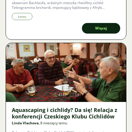
akwarium Bachlaufa, w którym mieszka rheofilny cichlid
Teleogramma brichardi, imponujący bąblowaty z Afryki
Zachodniej. Doświadcz szczegółowego wglądu w ten wyjątkowy
biotop oraz w hodowlę tych niezwykłych ryb.
Łatwy
Więcej
Zdjęcie
4147
13
Aquascaping i cichlidy? Da się! Relacja z
konferencji Czeskiego Klubu Cichlidów
Linda Vlachova
, 8 miesięcy temu