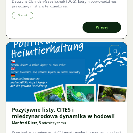
Deutsche Cichliden-Gesellschaft (DCG), którym poprowadzi nas
prawdziwy mistrz w tej dziedzinie.
Średni
Więcej
Zdjęcie
3010
8
4
Pozytywne listy, CITES i
międzynarodowa dynamika w hodowli
Manfred Dietz
, 5 miesięcy temu
Przychodzą „pozytywne listy”? Temat regulacji prywatnych hodowli