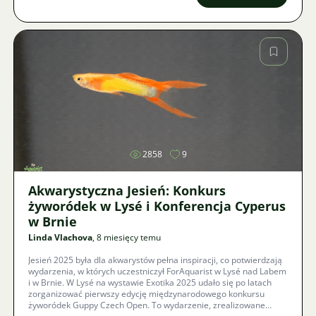
Zdjęcie
2858
9
Akwarystyczna Jesień: Konkurs
żyworódek w Lysé i Konferencja Cyperus
w Brnie
Linda Vlachova
, 8 miesięcy temu
Jesień 2025 była dla akwarystów pełna inspiracji, co potwierdzają
wydarzenia, w których uczestniczył ForAquarist w Lysé nad Labem
i w Brnie. W Lysé na wystawie Exotika 2025 udało się po latach
zorganizować pierwszy edycję międzynarodowego konkursu
żyworódek Guppy Czech Open. To wydarzenie, zrealizowane