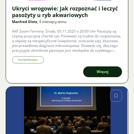
Ukryci wrogowie: Jak rozpoznać i leczyć
pasożyty u ryb akwariowych
Manfred Dietz
, 9 miesięcy temu
AKF Zoom-Terminy: Środa, 05.11.2025 o 20:00 Uhr Pasożyty są
częstą przyczyną chorób ryb. Ponieważ są trudne do rozpoznania,
a objawy są niespecyficzne (swędzenie, ocieranie się), kluczowa
jest prawidłowa diagnoza mikroskopowa. Dowiedz się, dlaczego
precyzyjne określenie pasożyta jest niezbędne do szybkiego i
skutecznego leczenia zarówno w akwarium, jak i w stawie.
Kompleksowy
Więcej
Zdjęcie