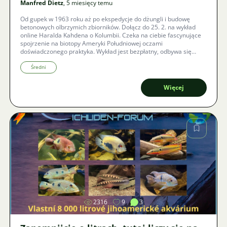
Manfred Dietz
, 5 miesięcy temu
Od gupek w 1963 roku aż po ekspedycje do dżungli i budowę
betonowych olbrzymich zbiorników. Dołącz do 25. 2. na wykład
online Haralda Kahdena o Kolumbii. Czeka na ciebie fascynujące
spojrzenie na biotopy Ameryki Południowej oczami
doświadczonego praktyka. Wykład jest bezpłatny, odbywa się
online, a dzięki automatycznym napisom w lokalnym języku nie
umknie ci ani słowo.
Średni
Więcej
Zdjęcie
2316
9
3