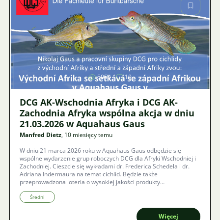
Zdjęcie
5054
10
DCG AK-Wschodnia Afryka i DCG AK-
Zachodnia Afryka wspólna akcja w dniu
21.03.2026 w Aquahaus Gaus
Manfred Dietz
, 10 miesięcy temu
W dniu 21 marca 2026 roku w Aquahaus Gaus odbędzie się
wspólne wydarzenie grup roboczych DCG dla Afryki Wschodniej i
Zachodniej. Cieszcie się wykładami dr. Frederica Schedela i dr.
Adriana Indermaura na temat cichlid. Będzie także
przeprowadzona loteria o wysokiej jakości produkty
akwarystyczne.
Średni
Więcej