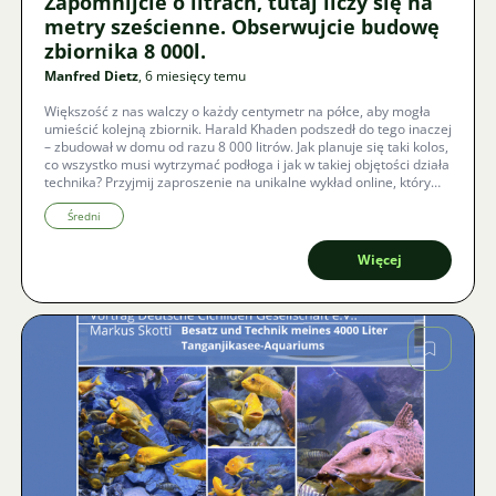
Zapomnijcie o litrach, tutaj liczy się na
metry sześcienne. Obserwujcie budowę
zbiornika 8 000l.
Manfred Dietz
, 6 miesięcy temu
Większość z nas walczy o każdy centymetr na półce, aby mogła
umieścić kolejną zbiornik. Harald Khaden podszedł do tego inaczej
– zbudował w domu od razu 8 000 litrów. Jak planuje się taki kolos,
co wszystko musi wytrzymać podłoga i jak w takiej objętości działa
technika? Przyjmij zaproszenie na unikalne wykład online, który
dzięki technologii Zoom odbędzie się z czeskimi napisami.
Średni
Więcej
Zdjęcie