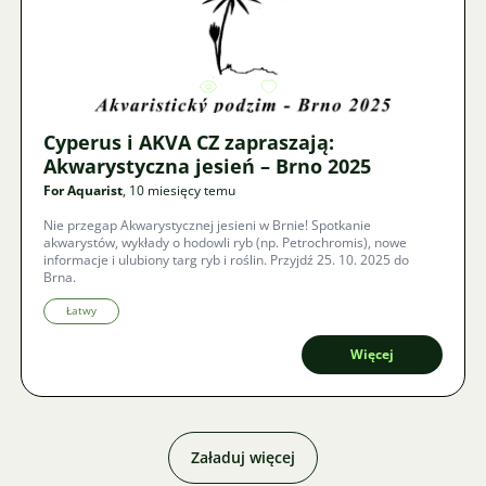
Zdjęcie
4837
8
Cyperus i AKVA CZ zapraszają:
Akwarystyczna jesień – Brno 2025
For Aquarist
, 10 miesięcy temu
Nie przegap Akwarystycznej jesieni w Brnie! Spotkanie
akwarystów, wykłady o hodowli ryb (np. Petrochromis), nowe
informacje i ulubiony targ ryb i roślin. Przyjdź 25. 10. 2025 do
Brna.
Łatwy
Więcej
Załaduj więcej