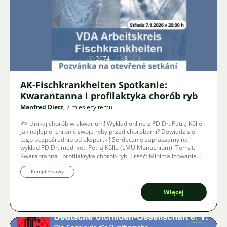
Zdjęcie
2674
8
AK-Fischkrankheiten Spotkanie:
Kwarantanna i profilaktyka chorób ryb
Manfred Dietz
, 7 miesięcy temu
🐟 Unikaj chorób w akwarium! Wykład online z PD Dr. Petrą Kölle
Jak najlepiej chronić swoje ryby przed chorobami? Dowiedz się
tego bezpośrednio od ekspertki! Serdecznie zapraszamy na
wykład PD Dr. med. vet. Petrą Kölle (LMU Monachium). Temat:
Kwarantanna i profilaktyka chorób ryb. Treść: Minimalizowanie
ryzyka, zapobieganie wprowadzeniu i zatrzymanie
rozprzestrzeniania się w populacji. Dostępność: Z napisami na
Kompleksowy
żywo w 40 językach.
Więcej