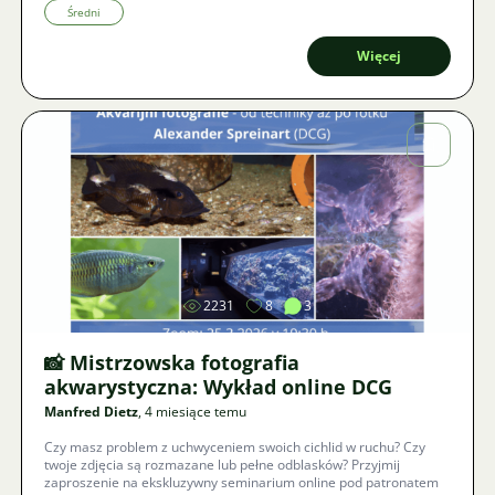
możemy jeszcze zapobiec grożącemu końcowi naszego hobby.
Średni
Więcej
Zdjęcie
2231
8
3
📸 Mistrzowska fotografia
akwarystyczna: Wykład online DCG
Manfred Dietz
, 4 miesiące temu
Czy masz problem z uchwyceniem swoich cichlid w ruchu? Czy
twoje zdjęcia są rozmazane lub pełne odblasków? Przyjmij
zaproszenie na ekskluzywny seminarium online pod patronatem