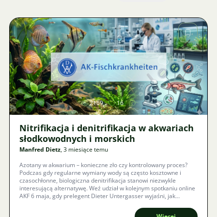
Zdjęcie
2169
16
Nitrifikacja i denitrifikacja w akwariach
słodkowodnych i morskich
Manfred Dietz
, 3 miesiące temu
Azotany w akwarium – konieczne zło czy kontrolowany proces?
Podczas gdy regularne wymiany wody są często kosztowne i
czasochłonne, biologiczna denitrifikacja stanowi niezwykle
interesującą alternatywę. Weź udział w kolejnym spotkaniu online
AKF 6 maja, gdy prelegent Dieter Untergasser wyjaśni, jak
neutralizować toksyczne wydaliny i zapewnić długoterminowe
przetrwanie ryb.
Więcej