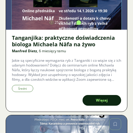
Zdjęcie
2526
9
2
Tanganjika: praktyczne doświadczenia
biologa Michaela Näfa na żywo
Manfred Dietz
, 6 miesięcy temu
Jakie są specyficzne wymagania ryb z Tanganiki i co wiąże się z ich
udanym hodowaniem? Dołącz do seminarium online Michaela
Näfa, który łączy naukowe spojrzenie biologa z bogatą praktyką
hodowcy. Wykład jest uzupełniony o wysokiej jakości zdjęcia i
filmy, a dla czeskich widzów w aplikacji Zoom zapewnione są
napisy w czasie rzeczywistym.
Średni
Więcej