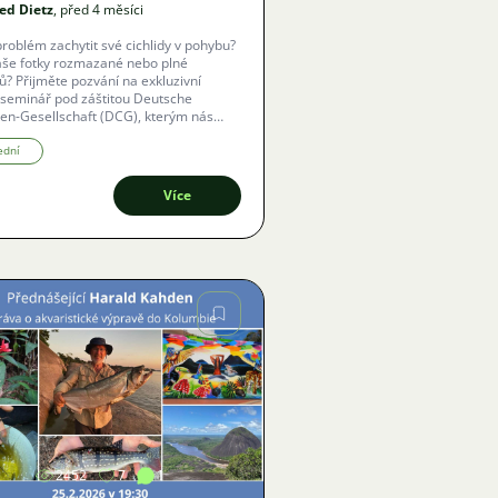
ed Dietz
, před 4 měsíci
roblém zachytit své cichlidy v pohybu?
aše fotky rozmazané nebo plné
ů? Přijměte pozvání na exkluzivní
 seminář pod záštitou Deutsche
den-Gesellschaft (DCG), kterým nás
e skutečný mistr oboru.
ední
Více
Obrázek
2452
7
1