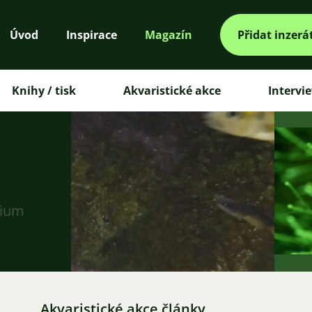
Úvod
Inspirace
Magazín
Přidat inzerá
Knihy / tisk
Akvaristické akce
Intervi
rium
Akvaristické akce články