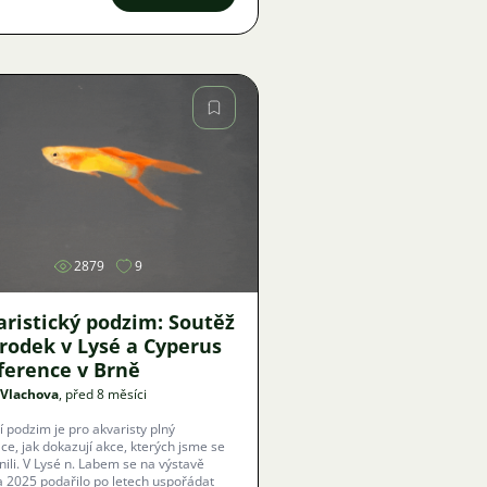
e 40 jazycích.
Obrázek
2879
9
aristický podzim: Soutěž
orodek v Lysé a Cyperus
ference v Brně
 Vlachova
, před 8 měsíci
í podzim je pro akvaristy plný
ace, jak dokazují akce, kterých jsme se
m se na výstavě
a 2025 podařilo po letech uspořádat