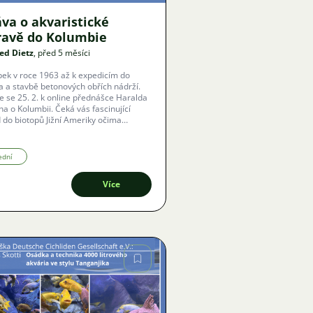
va o akvaristické
ravě do Kolumbie
ed Dietz
, před 5 měsíci
ek v roce 1963 až k expedicím do
a a stavbě betonových obřích nádrží.
te se 25. 2. k online přednášce Haralda
a o Kolumbii. Čeká vás fascinující
 do biotopů Jižní Ameriky očima
ého praktika. Přednáška je zdarma,
á online a díky automatickým titulkům v
ím jazyce vám neunikne ani slovo.
ední
Více