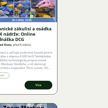
Obrázek
2400
8
2
hnické zákulisí a osádka
l nádrže: Online
dnáška DCG
ed Dietz
, před 6 měsíci
 staví a udržuje soukromý kousek jezera
jika o objemu 4 000 litrů? Nahlédněte
kličku technologicky propracované
 Markuse Skottkiho, v níž dominují
cichlid a majestátní 70cm sumec. DCG
echny fanoušky akvaristiky na unikátní
 přednášku s živým překladem do
ední
.
Více