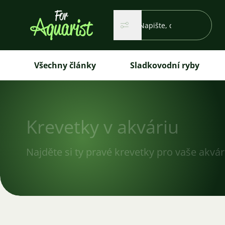
Vyhledávání...
Hledat
Hledat
Všechny články
Sladkovodní ryby
Krevetky v akváriu
Najděte si ty pravé krevetky pro vaše akvá