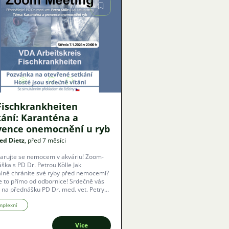
Obrázek
2695
8
Fischkrankheiten
kání: Karanténa a
vence onemocnění u ryb
ed Dietz
, před 7 měsíci
arujte se nemocem v akváriu! Zoom-
ka s PD Dr. Petrou Kölle Jak
lně chráníte své ryby před nemocemi?
te to přímo od odbornice! Srdečně vás
na přednášku PD Dr. med. vet. Petry
Mnichov). Téma: Karanténa a
e rybích nemocí. Obsah:
mplexní
lizace rizik, prevence zavlečení a
ření v chovu. S titulky v reálném
Více