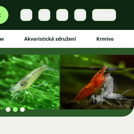
t
Přihlásit
Soukromé zprávy
Košík
ew
Akvaristická sdružení
Krmivo