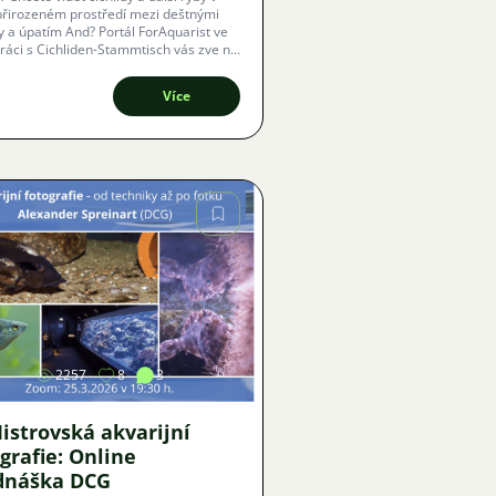
 přirozeném prostředí mezi deštnými
y a úpatím And? Portál ForAquarist ve
ráci s Cichliden-Stammtisch vás zve na
ní online přednášku, která vás provede
pách expedice JBL v Peru.
Více
Obrázek
2257
8
3
istrovská akvarijní
grafie: Online
dnáška DCG