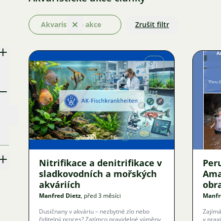
Akvaristické akce
Zrušit filtr
Odstranit
Obrázek
2200
16
Nitrifikace a denitrifikace v
Per
sladkovodních a mořských
Ama
akváriích
obr
Manfred Dietz
, před 3 měsíci
Manfr
Dusičnany v akváriu – nezbytné zlo nebo
Zajímá
řiditelný proces? Zatímco pravidelné výměny
v praxi