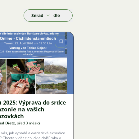
Seřadit podle
Obrázek
2182
10
u 2025: Výprava do srdce
zonie na vašich
azovkách
ed Dietz
, před 3 měsíci
 vás, jak vypadá akvaristická expedice
? Chcete vidět cichlidy a další ryby v