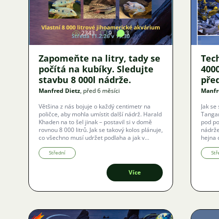
Obrázek
2343
9
3
Zapomeňte na litry, tady se
Tec
počítá na kubíky. Sledujte
4000
stavbu 8 000l nádrže.
pře
Manfred Dietz
, před 6 měsíci
Manfr
Většina z nás bojuje o každý centimetr na
Jak se
poličce, aby mohla umístit další nádrž. Harald
Tangan
Khaden na to šel jinak – postavil si v domě
pod po
rovnou 8 000 litrů. Jak se takový kolos plánuje,
nádrže
co všechno musí udržet podlaha a jak v
hejna 
takovém objemu funguje technika? Přijměte
zve vš
pozvání na unikátní online přednášku, která
Střední
online
Stř
díky technologii Zoom proběhne i s českými
češtiny
titulky.
Více