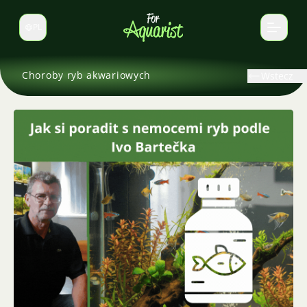
PL
Zmień język
Choroby ryb akwariowych
Wstecz