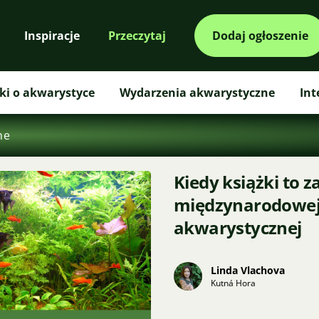
Inspiracje
Przeczytaj
Dodaj ogłoszenie
ki o akwarystyce
Wydarzenia akwarystyczne
Int
ne
Kiedy książki to 
międzynarodowej 
akwarystycznej
Linda Vlachova
Kutná Hora