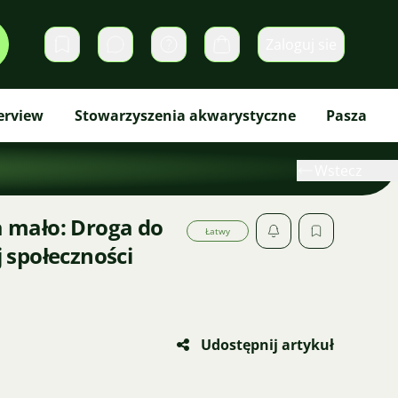
Zaloguj sie
Prywatne wiadomości
Koszyk
erview
Stowarzyszenia akwarystyczne
Pasza
Wstecz
za mało: Droga do
Łatwy
społeczności
Udostępnij artykuł