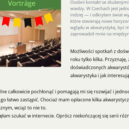
Osobní kontakt se zkušenými a
wiedzy. W Czechach jest jedna
indziej — i odkryłam świat wy
które otwierają nowe horyzont
wglądu w akwarystykę, być mo
zaprowadził mnie na między
Możliwości spotkań z dośw
roku tylko kilka. Przyznaję
doświadczonych akwarystów 
akwarystyka i jak interesu
lne całkowicie pochłonąć i pomagają mi się rozwijać i jedno
ę go łatwo zastąpić. Chociaż mam opłacone kilka akwarystycz
znym, wciąż to nie to.
zęłam szukać w internecie. Oprócz niekończącej się serii r