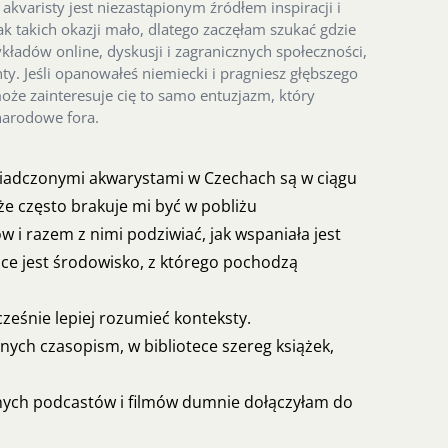
kvaristy jest niezastąpionym źródłem inspiracji i
k takich okazji mało, dlatego zaczęłam szukać gdzie
kładów online, dyskusji i zagranicznych społeczności,
y. Jeśli opanowałeś niemiecki i pragniesz głębszego
że zainteresuje cię to samo entuzjazm, który
narodowe fora.
iadczonymi akwarystami w Czechach są w ciągu
, że często brakuje mi być w pobliżu
i razem z nimi podziwiać, jak wspaniała jest
jące jest środowisko, z którego pochodzą
cześnie lepiej rozumieć konteksty.
nych czasopism, w bibliotece szereg książek,
óżnych podcastów i filmów dumnie dołączyłam do