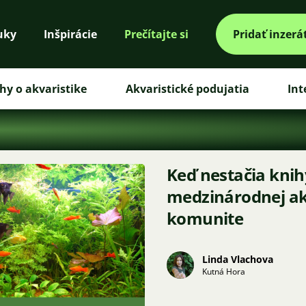
uky
Inšpirácie
Prečítajte si
Pridať inzerá
hy o akvaristike
Akvaristické podujatia
Int
Keď nestačia knih
medzinárodnej ak
komunite
Linda Vlachova
Kutná Hora