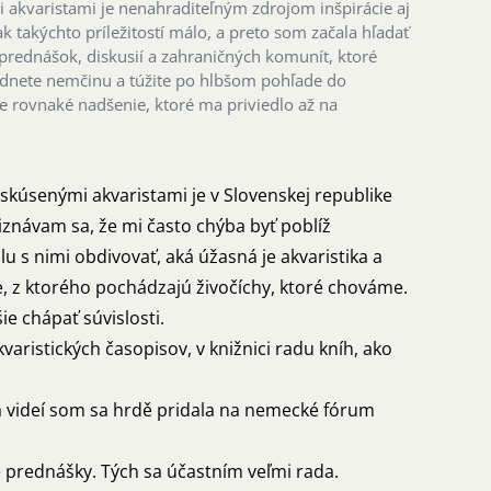
akvaristami je nenahraditeľným zdrojom inšpirácie aj
k takýchto príležitostí málo, a preto som začala hľadať
 prednášok, diskusií a zahraničných komunít, ktoré
ádnete nemčinu a túžite po hlbšom pohľade do
e rovnaké nadšenie, ktoré ma priviedlo až na
o skúsenými akvaristami je v Slovenskej republike
iznávam sa, že mi často chýba byť poblíž
u s nimi obdivovať, aká úžasná je akvaristika a
e, z ktorého pochádzajú živočíchy, ktoré chováme.
e chápať súvislosti.
ristických časopisov, v knižnici radu kníh, ako
 videí som sa hrdě pridala na nemecké fórum
ne prednášky. Tých sa účastním veľmi rada.