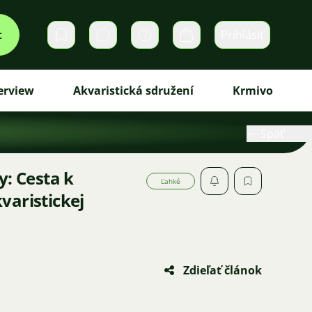
t
Prihlásiť
Súkromné správy
Košík
erview
Akvaristická sdružení
Krmivo
Späť
y: Cesta k
Ľahké
varistickej
Zdieľať článok