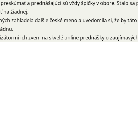
 preskúmať a prednášajúci sú vždy špičky v obore. Stalo sa 
 na žiadnej.
h zahľadela ďalšie české meno a uvedomila si, že by táto 
ládnu.
izátormi ich zvem na skvelé online prednášky o zaujímavýc