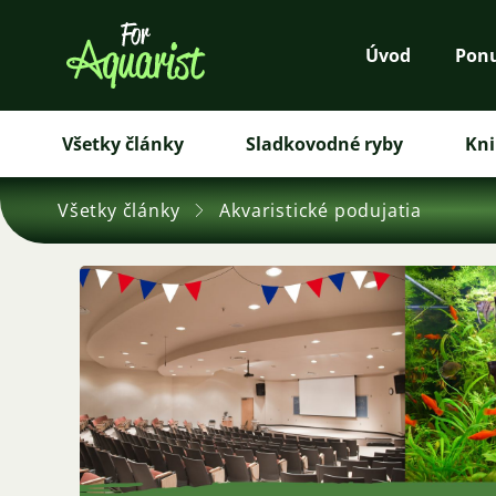
Úvod
Pon
Všetky články
Sladkovodné ryby
Kni
Všetky články
Akvaristické podujatia