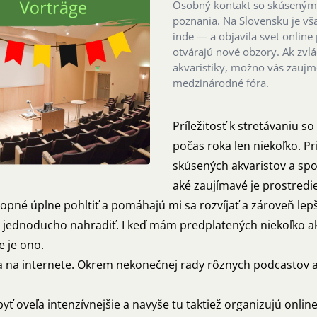
Osobný kontakt so skúsenými 
poznania. Na Slovensku je vša
inde — a objavila svet online
otvárajú nové obzory. Ak zvl
akvaristiky, možno vás zaujm
medzinárodné fóra.
Príležitosť k stretávaniu s
počas roka len niekoľko. Pr
skúsených akvaristov a spol
aké zaujímavé je prostredi
pné úplne pohltiť a pomáhajú mi sa rozvíjať a zároveň lepši
 jednoducho nahradiť. I keď mám predplatených niekoľko akva
e je ono.
 na internete. Okrem nekonečnej rady rôznych podcastov a
byť oveľa intenzívnejšie a navyše tu taktiež organizujú onli