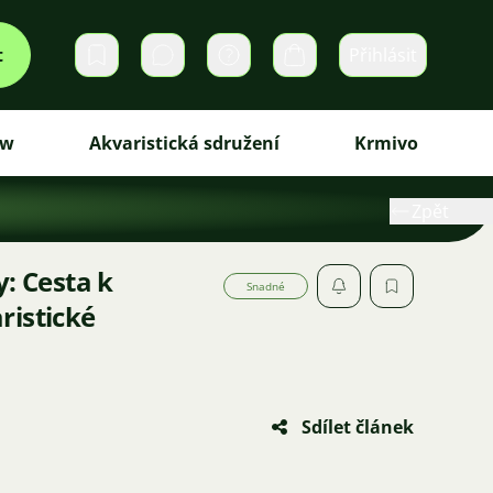
t
Přihlásit
Soukromé zprávy
Košík
ew
Akvaristická sdružení
Krmivo
Zpět
y: Cesta k
Snadné
ristické
Sdílet článek