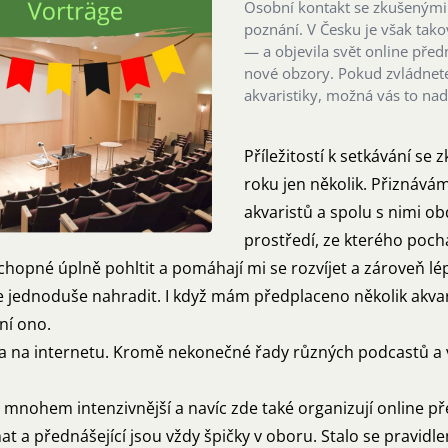
Osobní kontakt se zkušenými 
poznání. V Česku je však takov
— a objevila svět online předn
nové obzory. Pokud zvládnet
akvaristiky, možná vás to na
Příležitostí k setkávání se
roku jen několik. Přiznávám
akvaristů a spolu s nimi obd
prostředí, ze kterého poch
opné úplně pohltit a pomáhají mi se rozvíjet a zároveň lép
e jednoduše nahradit. I když mám předplaceno několik akvari
ení ono.
a na internetu. Kromě nekonečné řady různých podcastů a 
t mnohem intenzivnější a navíc zde také organizují online p
at a přednášející jsou vždy špičky v oboru. Stalo se pravidl