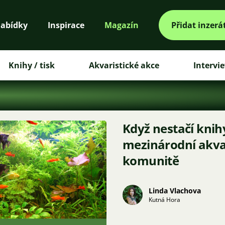
abídky
Inspirace
Magazín
Přidat inzerá
Knihy / tisk
Akvaristické akce
Intervi
Když nestačí knih
mezinárodní akva
komunitě
Linda Vlachova
Kutná Hora