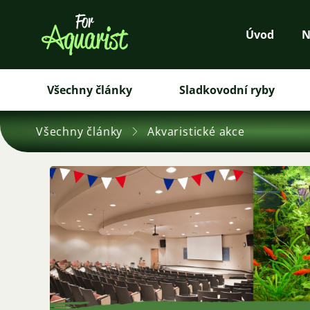
Úvod
N
Všechny články
Sladkovodní ryby
Všechny články
Akvaristické akce