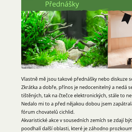
Vlastně mě jsou takové přednášky nebo diskuze sch
Zkrátka a dobře, přínos je nedocenitelný a nedá s
tištěných, tak na čtečce elektronických, stále to n
Nedalo mi to a před nějakou dobou jsem zapátral
fórum chovatelů cichlid.
Akvaristické akce v sousedních zemích se zdají bý
poodhalí další oblasti, které je záhodno prozkoum