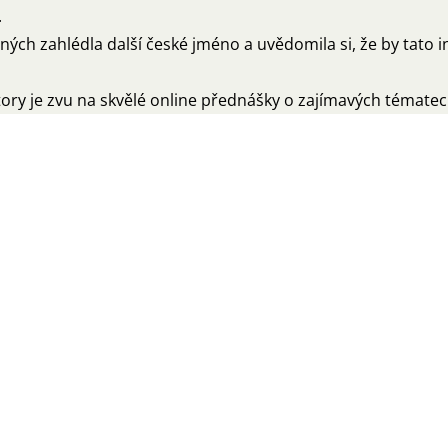
.
h zahlédla další české jméno a uvědomila si, že by tato i
ry je zvu na skvělé online přednášky o zajímavých tématec