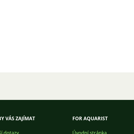
Y VÁS ZAJÍMAT
FOR AQUARIST
ší dotazy
Úvodní stránka