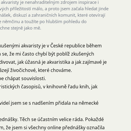
akvaristy je nenahraditelným zdrojem inspirace i
ých příležitostí málo, a proto jsem začala hledat jinde
ášek, diskuzí a zahraničních komunit, které otevírají
e němčinu a toužíte po hlubším pohledu do
dchne stejně jako mě.
 zkušenými akvaristy je v České republice během
 se, že mi často chybí být poblíž zkušených
ivovat, jak úžasná je akvaristika a jak zajímavé je
ázejí živočichové, které chováme.
e chápat souvislosti.
stických časopisů, v knihovně řadu knih, jak
videí jsem se s nadšením přidala na německé
řednášky. Těch se účastním velice ráda. Pokaždé
em, že jsem si všechny online přednášky označila