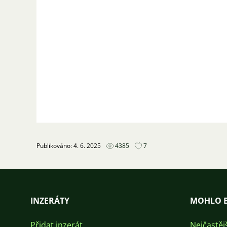
Publikováno: 4. 6. 2025
4385
7
INZERÁTY
MOHLO B
Přidat inzerát
Nejčastěj