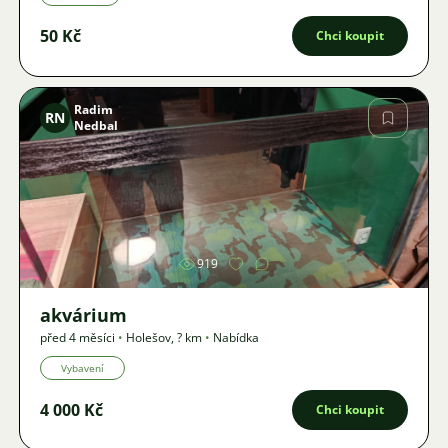
50 Kč
Chci koupit
Radim
RN
Nedbal
Obrázek
919
akvárium
před 4 měsíci
•
Holešov
,
? km
•
Nabídka
Vybavení
4 000 Kč
Chci koupit