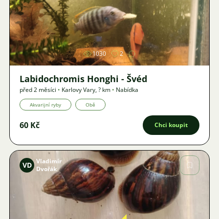
Obrázek
1030
2
Labidochromis Honghi - Švéd
před 2 měsíci
•
Karlovy Vary
,
? km
•
Nabídka
Akvarijní ryby
Obě
60 Kč
Chci koupit
Vladimír
VD
Dvořák
Obrázek