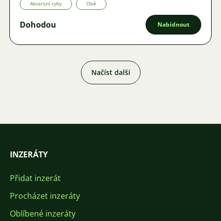
Akvarijní ryby
Obě
Dohodou
Nabídnout
Načíst další
INZERÁTY
Přidat inzerát
Procházet inzeráty
Oblíbené inzeráty