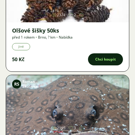
2374
2
Olšové šišky 50ks
před 1 rokem
•
Brno
,
? km
•
Nabídka
Jiné
50 Kč
Chci koupit
Roman
RS
Skotnica
Obrázek
2195
3