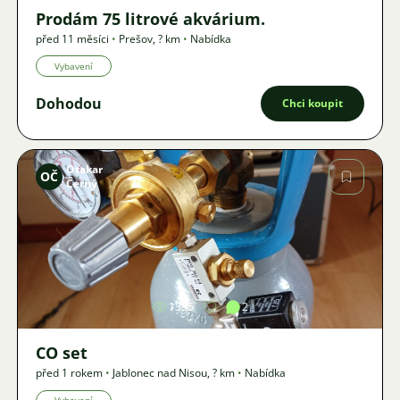
Prodám 75 litrové akvárium.
před 11 měsíci
•
Prešov
,
? km
•
Nabídka
Vybavení
Dohodou
Chci koupit
Otakar
OČ
Černý
Obrázek
1355
2
CO set
před 1 rokem
•
Jablonec nad Nisou
,
? km
•
Nabídka