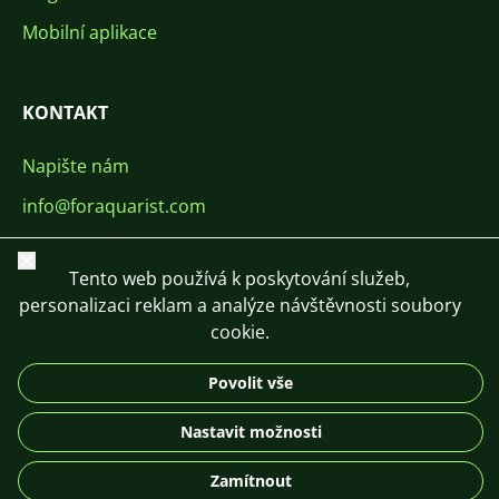
Mobilní aplikace
KONTAKT
Napište nám
info@foraquarist.com
+420 603 449 602
Zavřít
Tento web používá k poskytování služeb,
personalizaci reklam a analýze návštěvnosti soubory
cookie.
Povolit vše
CS
SK
EN
PL
DE
© 2026 For Aquarist
Nastavit možnosti
Zamítnout