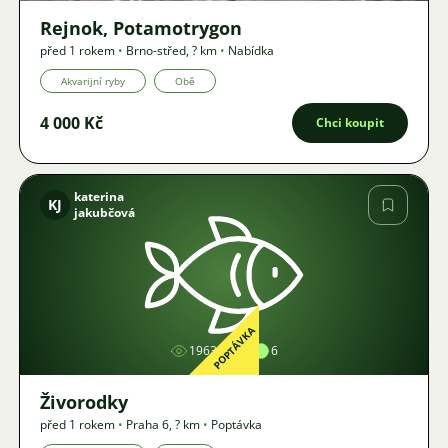
Rejnok, Potamotrygon
před 1 rokem
•
Brno-střed
,
? km
•
Nabídka
Akvarijní ryby
Obě
4 000 Kč
Chci koupit
katerina
KJ
jakubčová
Obrázek
POPTÁVKA
1963
6
Živorodky
před 1 rokem
•
Praha 6
,
? km
•
Poptávka