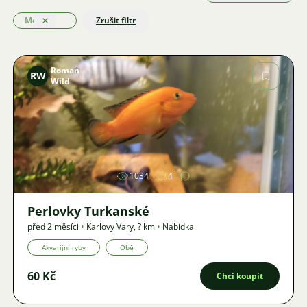
Mořské
Zrušit filtr
Odstranit
Roman
RW
Wild
Obrázek
1034
4
Perlovky Turkanské
před 2 měsíci
•
Karlovy Vary
,
? km
•
Nabídka
Akvarijní ryby
Obě
60 Kč
Chci koupit