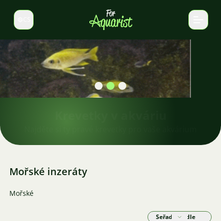
CS
Select language
Krevetky v akváriu
Najděte si ty pravé krevetky pro vaše akvárium
Mořské inzeráty
Mořské
Seřadit podle