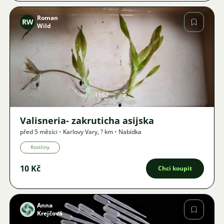
Roman
RW
Wild
Obrázek
1162
2
Valisneria- zakruticha asijska
před 5 měsíci
•
Karlovy Vary
,
? km
•
Nabídka
Rostliny
10 Kč
Chci koupit
Anna
Krejčová