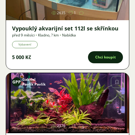
2635
1
Vypouklý akvarijní set 112l se skřínkou
před 9 měsíci
•
Kladno
,
? km
•
Nabídka
Vybavení
5 000 Kč
Chci koupit
Gabriel
GPP
Pavlík Pavlík
Obrázek
2376
1