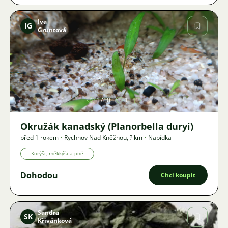
Iva
IG
Gruntová
Obrázek
1710
1
Okružák kanadský (Planorbella duryi)
před 1 rokem
•
Rychnov Nad Kněžnou
,
? km
•
Nabídka
Korýši, měkkýši a jiné
Dohodou
Chci koupit
Sandra
SK
Křivánková