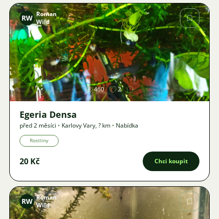
Roman
RW
Wild
Obrázek
460
2
Egeria Densa
před 2 měsíci
•
Karlovy Vary
,
? km
•
Nabídka
Rostliny
20 Kč
Chci koupit
Roman
RW
Wild