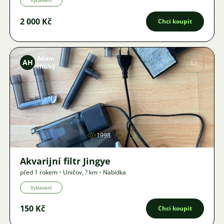
Vybavení
2 000 Kč
Chci koupit
Adam
AH
Hrubý
Obrázek
1998
Akvarijní filtr Jingye
před 1 rokem
•
Uničov
,
? km
•
Nabídka
Vybavení
150 Kč
Chci koupit