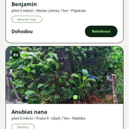
Benjamin
před 3 měsíci
•
Kloster Lehnin
,
? km
•
Poptávka
Akvarijní ryby
Dohodou
Nabídnout
Radomír
RV
Vaněk
Obrázek
541
2
1
Anubias nana
před 3 měsíci
•
Praha 9 - Libeň
,
? km
•
Nabídka
Rostliny