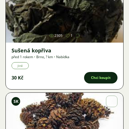
Obrázek
2305
1
Sušená kopřiva
před 1 rokem
•
Brno
,
? km
•
Nabídka
Jiné
30 Kč
Chci koupit
Sandra
SK
Křivánková
Obrázek