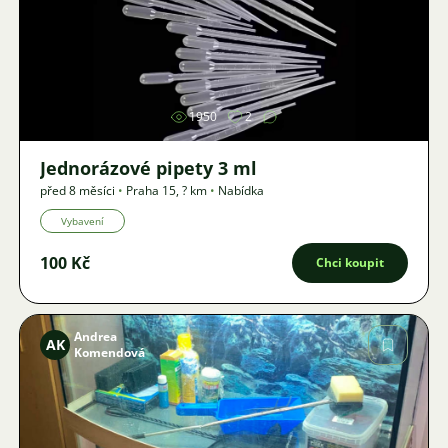
Obrázek
1950
2
Jednorázové pipety 3 ml
před 8 měsíci
•
Praha 15
,
? km
•
Nabídka
Vybavení
100 Kč
Chci koupit
Andrea
AK
Komendová
Obrázek