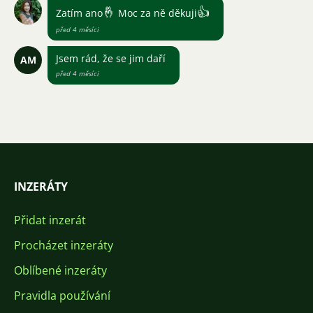
🤞
👍
Zatím ano
Moc za ně děkuji
před 4 měsíci
Jsem rád, že se jim daří
AM
před 4 měsíci
INZERÁTY
Přidat inzerát
Procházet inzeráty
Oblíbené inzeráty
Pravidla používání