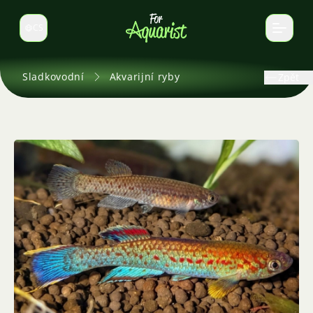
CS
Select language
Sladkovodní
Akvarijní ryby
Zpět