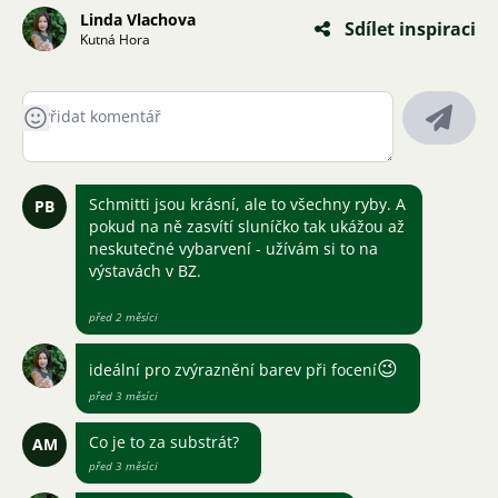
Linda Vlachova
Sdílet inspiraci
Kutná Hora
Schmitti jsou krásní, ale to všechny ryby. A
PB
pokud na ně zasvítí sluníčko tak ukážou až
neskutečné vybarvení - užívám si to na
výstavách v BZ.
před 2 měsíci
😉
ideální pro zvýraznění barev při focení
před 3 měsíci
Co je to za substrát?
AM
před 3 měsíci