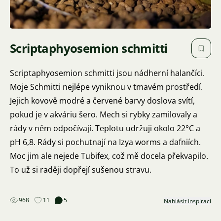
Scriptaphyosemion schmitti
Scriptaphyosemion schmitti jsou nádherní halančíci.
Moje Schmitti nejlépe vyniknou v tmavém prostředí.
Jejich kovově modré a červené barvy doslova svítí,
pokud je v akváriu šero. Mech si rybky zamilovaly a
rády v něm odpočívají. Teplotu udržuji okolo 22°C a
pH 6,8. Rády si pochutnají na Izya worms a dafniích.
Moc jim ale nejede Tubifex, což mě docela překvapilo.
To už si raději dopřejí sušenou stravu.
968
11
5
Nahlásit inspiraci