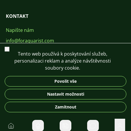
KONTAKT
Napište nám
info@foraquarist.com
Zavřít
+420 603 449 602
Tento web používá k poskytování služeb,
personalizaci reklam a analýze návštěvnosti
soubory cookie.
Povolit vše
CS
SK
EN
PL
DE
Nastavit možnosti
© 2026 For Aquarist
Zamítnout
Domů
Soukromé zpráv
Uživa