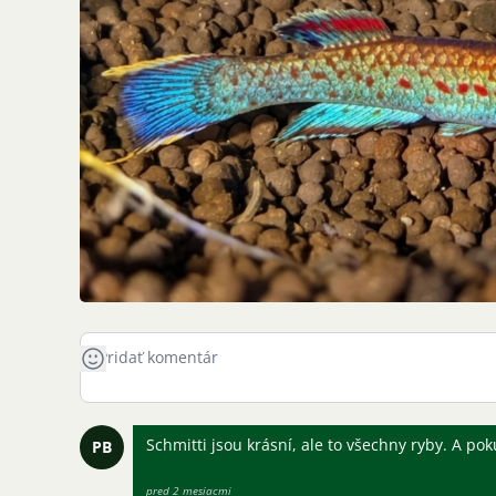
Schmitti jsou krásní, ale to všechny ryby. A po
PB
pred 2 mesiacmi