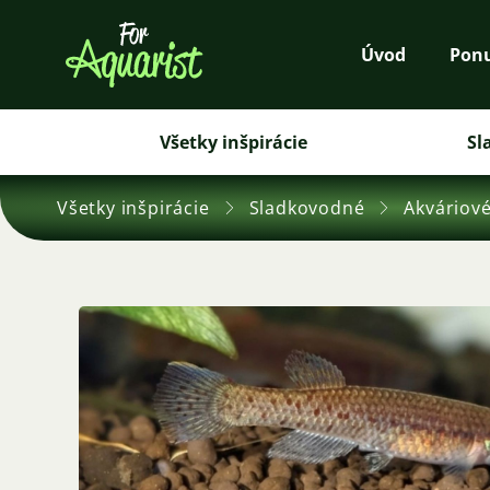
Úvod
Pon
Všetky inšpirácie
Sl
Všetky inšpirácie
Sladkovodné
Akváriové