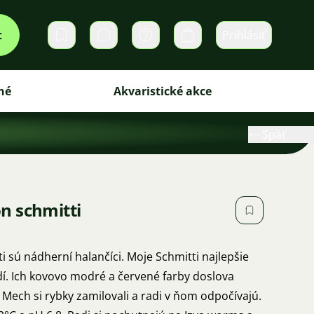
t
Prihlásiť
Súkromné správy
Košík
né
Akvaristické akce
Späť
n schmitti
 sú nádherní halančíci. Moje Schmitti najlepšie
í. Ich kovovo modré a červené farby doslova
o. Mech si rybky zamilovali a radi v ňom odpočívajú.