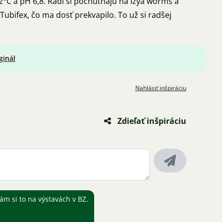
°C a pH 6,8. Radi si pochutnajú na Izya worms a
Tubifex, čo ma dosť prekvapilo. To už si radšej
ginál
Nahlásiť inšpiráciu
Zdieľať inšpiráciu
ám si to na výstavách v BZ.