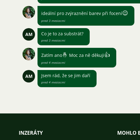
😉
ideální pro zvýraznění barev při focení
pred 3 mesiacmi
Co je to za substrát?
AM
pred 3 mesiacmi
🤞
👍
Zatím ano
Moc za ně děkuji
pred 4 mesiacmi
Jsem rád, že se jim daří
AM
pred 4 mesiacmi
INZERÁTY
MOHLO B