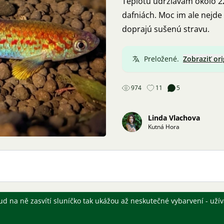
Teplotu udržiavam okolo 22
dafniách. Moc im ale nejde 
doprajú sušenú stravu.
Preložené.
Zobraziť ori
974
11
5
Linda Vlachova
Kutná Hora
kud na ně zasvítí sluníčko tak ukážou až neskutečné vybarvení - užív