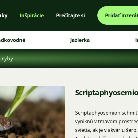
uky
Inšpirácie
Prečítajte si
Pridať inzerá
adkovodné
Jazierka
I
 ryby
Scriptaphyosemio
Scriptaphyosemion schmitti
vyniknú v tmavom prostred
svietia, ak je v akváriu šer