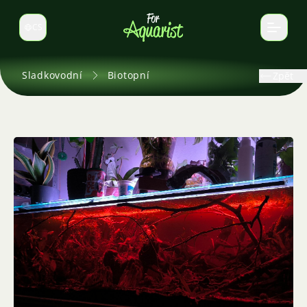
CS
Select language
Sladkovodní
Biotopní
Zpět