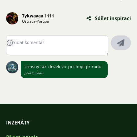
Tykwaaaa 1111
Sdílet inspiraci
Ostrava-Poruba
Uzasny tak clovek vic pochopi prirodu
před 6 měsíci
INZERÁTY