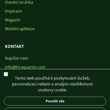
Úvodní stránka
Inspirace
Magazín
Mobilní aplikace
KONTAKT
Napište nám
info@foraquarist.com
Zavřít
+420 603 449 602
Tento web používá k poskytování služeb,
personalizaci reklam a analýze návštěvnosti
soubory cookie.
Povolit vše