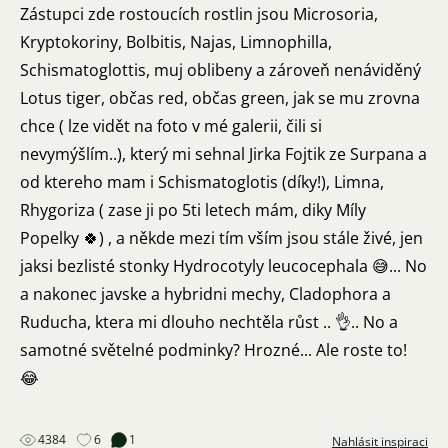
Zástupci zde rostoucích rostlin jsou Microsoria,
Kryptokoriny, Bolbitis, Najas, Limnophilla,
Schismatoglottis, muj oblibeny a zároveň nenáviděný
Lotus tiger, občas red, občas green, jak se mu zrovna
chce ( lze vidět na foto v mé galerii, čili si
nevymýšlím..), který mi sehnal Jirka Fojtik ze Surpana a
od ktereho mam i Schismatoglotis (díky!), Limna,
Rhygoriza ( zase ji po 5ti letech mám, diky Míly
Popelky 🍀) , a někde mezi tím vším jsou stále živé, jen
jaksi bezlisté stonky Hydrocotyly leucocephala 😅... No
a nakonec javske a hybridni mechy, Cladophora a
Ruducha, ktera mi dlouho nechtěla růst .. 👌.. No a
samotné světelné podminky? Hrozné... Ale roste to!
😂
4384
6
1
Nahlásit inspiraci