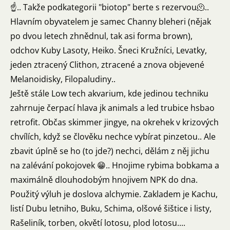
☝️.. Takže podkategorii "biotop" berte s rezervou🫠..
Hlavním obyvatelem je samec Channy bleheri (nějak
po dvou letech zhnědnul, tak asi forma brown),
odchov Kuby Lasoty, Heiko. Šneci Kružníci, Levatky,
jeden ztracený Clithon, ztracené a znova objevené
Melanoidisky, Filopaludiny..
Ještě stále Low tech akvarium, kde jedinou techniku
zahrnuje čerpací hlava jk animals a led trubice hsbao
retrofit. Občas skimmer jingye, na okrehek v krizových
chvílích, když se člověku nechce vybírat pinzetou.. Ale
zbavit úplně se ho (to jde?) nechci, dělám z něj jichu
na zalévání pokojovek 😁.. Hnojime rybima bobkama a
maximálně dlouhodobým hnojivem NPK do dna.
Použitý výluh je doslova alchymie. Zakladem je Kachu,
listí Dubu letniho, Buku, Schima, olšové šištice i listy,
Rašeliník, torben, okvětí lotosu, plod lotosu....