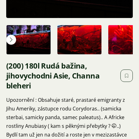
(200) 180l Rudá bažina,
jihovychodni Asie, Channa
bleheri
Upozornění : Obsahuje staré, prastaré emigranty z
Jihu Ameriky, zástupce rodu Corydoras.. (samicka
sterbai, samicky panda, samec paleatus).. A Africke
rostliny Anubiasy ( kam s pěknými přebytky ? 🤭..)
Bydlí tam už jen na dožití a roste jen v mezizastávce