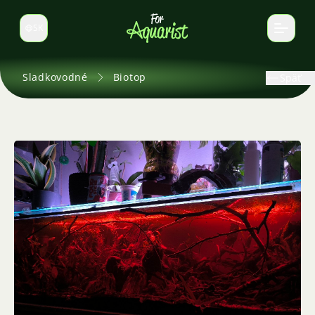
SK
Prepnúť jazyk
Sladkovodné
Biotop
Späť