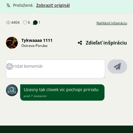
Preložené.
Zobraziť originál
4404
6
1
Nahlásiť inšpiráciu
Tykwaaaa 1111
Zdieľať inšpiráciu
Ostrava-Poruba
Uzasny tak clovek vic pochopi prirodu
pred 7 mesiacmi