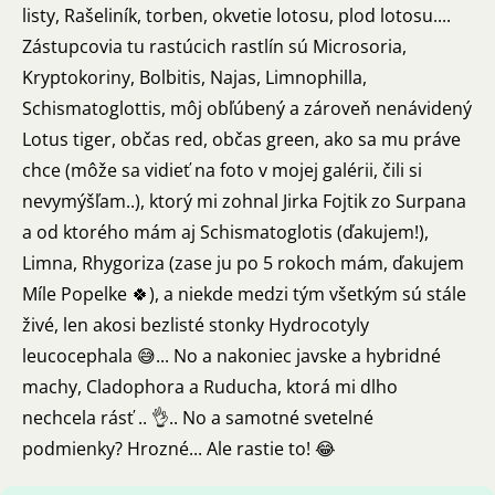
listy, Rašeliník, torben, okvetie lotosu, plod lotosu....
Zástupcovia tu rastúcich rastlín sú Microsoria,
Kryptokoriny, Bolbitis, Najas, Limnophilla,
Schismatoglottis, môj obľúbený a zároveň nenávidený
Lotus tiger, občas red, občas green, ako sa mu práve
chce (môže sa vidieť na foto v mojej galérii, čili si
nevymýšľam..), ktorý mi zohnal Jirka Fojtik zo Surpana
a od ktorého mám aj Schismatoglotis (ďakujem!),
Limna, Rhygoriza (zase ju po 5 rokoch mám, ďakujem
Míle Popelke 🍀), a niekde medzi tým všetkým sú stále
živé, len akosi bezlisté stonky Hydrocotyly
leucocephala 😅... No a nakoniec javske a hybridné
machy, Cladophora a Ruducha, ktorá mi dlho
nechcela rásť .. 👌.. No a samotné svetelné
podmienky? Hrozné... Ale rastie to! 😂