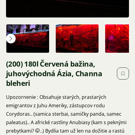
(200) 180l Červená bažina,
juhovýchodná Ázia, Channa
bleheri
Upozornenie : Obsahuje starých, prastarých
emigrantov z Juhu Ameriky, zástupcov rodu
Corydoras.. (samica sterbai, samičky panda, samec
paleatus).. A africké rastliny Anubiasy (kam s peknými
prebytkami? 🤭..) Bydlia tam už len na dožitie a rastú