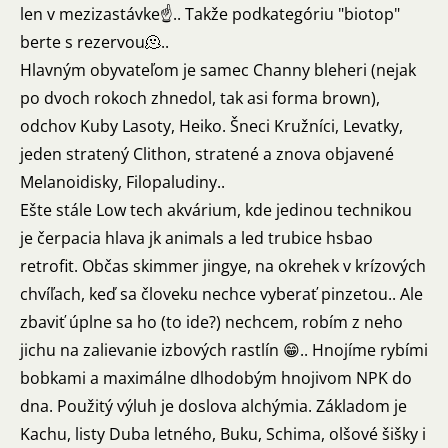
len v mezizastávke☝️.. Takže podkategóriu "biotop"
berte s rezervou🫠..
Hlavným obyvateľom je samec Channy bleheri (nejak
po dvoch rokoch zhnedol, tak asi forma brown),
odchov Kuby Lasoty, Heiko. Šneci Kružníci, Levatky,
jeden stratený Clithon, stratené a znova objavené
Melanoidisky, Filopaludiny..
Ešte stále Low tech akvárium, kde jedinou technikou
je čerpacia hlava jk animals a led trubice hsbao
retrofit. Občas skimmer jingye, na okrehek v krízových
chvíľach, keď sa človeku nechce vyberať pinzetou.. Ale
zbaviť úplne sa ho (to ide?) nechcem, robím z neho
jichu na zalievanie izbových rastlín 😁.. Hnojíme rybími
bobkami a maximálne dlhodobým hnojivom NPK do
dna. Použitý výluh je doslova alchýmia. Základom je
Kachu, listy Duba letného, Buku, Schima, olšové šišky i