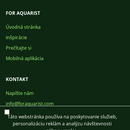
FOR AQUARIST
Úvodná stránka
Inšpirácie
Prečítajte si
Mobilná aplikácia
KONTAKT
Napíšte nám
info@foraquarist.com
Zavrieť
+420 603 449 602
Táto webstránka používa na poskytovanie služieb,
personalizáciu reklám a analýzu návštevnosti